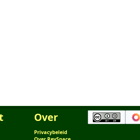
t
Over
Privacybeleid
Over RevSpace