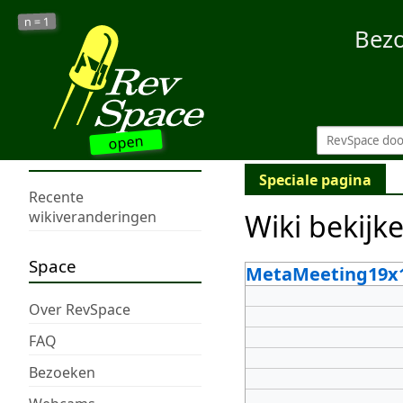
1
n =
Bez
open
Speciale pagina
Recente
Wiki bekijk
wikiveranderingen
Space
MetaMeeting19x
Over RevSpace
FAQ
Bezoeken