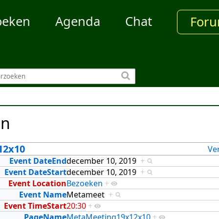
oeken
Agenda
Chat
For
en
12x10
Ve
Event DateEnd
december 10, 2019
+
Event DateStart
december 10, 2019
+
Event Location
Bezoeken
+
Event Name
Metameet
+
Event TimeStart
20:30
+
PageName
MetaMeeting19x12x10
+