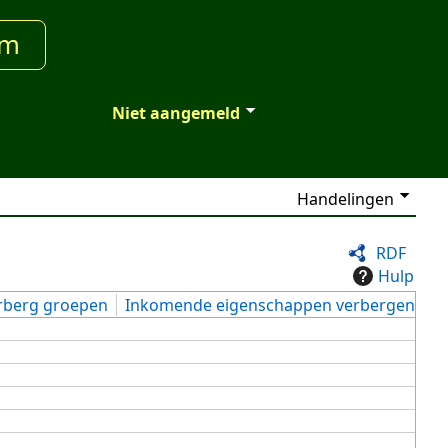
um
Niet aangemeld
Handelingen
RDF
Hulp
rberg groepen
Inkomende eigenschappen verbergen