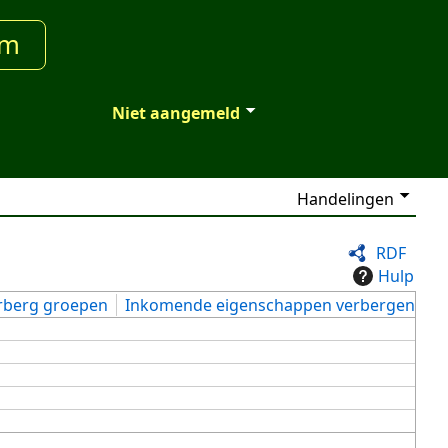
um
Niet aangemeld
Handelingen
RDF
Hulp
rberg groepen
Inkomende eigenschappen verbergen