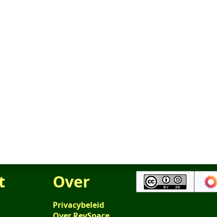
t
Over
Privacybeleid
Over RevSpace