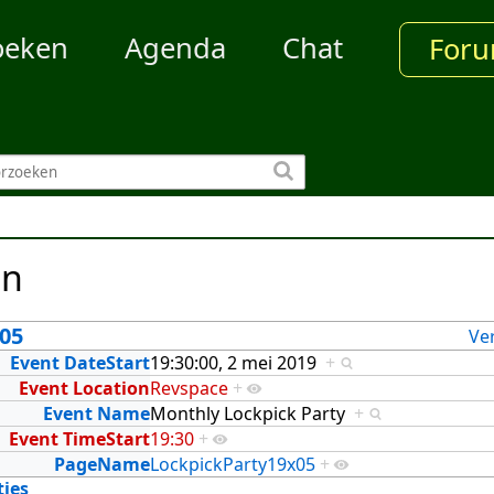
oeken
Agenda
Chat
For
en
05
Ve
Event DateStart
19:30:00, 2 mei 2019
+
Event Location
Revspace
+
Event Name
Monthly Lockpick Party
+
Event TimeStart
19:30
+
PageName
LockpickParty19x05
+
ties