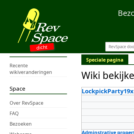
Bez
dicht
Speciale pagina
Recente
Wiki bekijk
wikiveranderingen
Space
LockpickParty19x
Over RevSpace
FAQ
Bezoeken
Adminstrative proper