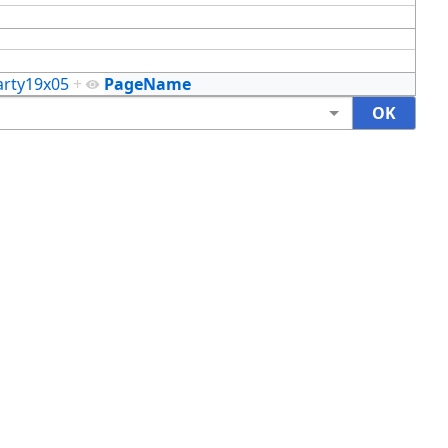
arty19x05
+
PageName