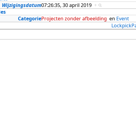
Wijzigingsdatum
07:26:35, 30 april 2019
+
ies
Categorie
Projecten zonder afbeelding
en
Event
LockpickP