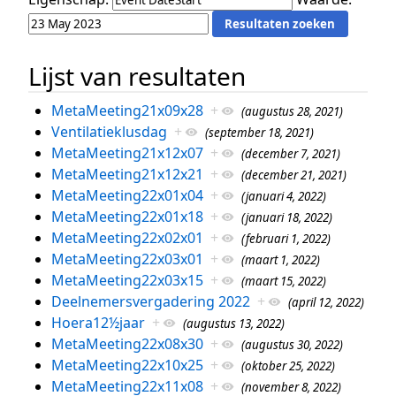
Lijst van resultaten
MetaMeeting21x09x28
+
(augustus 28, 2021)
Ventilatieklusdag
+
(september 18, 2021)
MetaMeeting21x12x07
+
(december 7, 2021)
MetaMeeting21x12x21
+
(december 21, 2021)
MetaMeeting22x01x04
+
(januari 4, 2022)
MetaMeeting22x01x18
+
(januari 18, 2022)
MetaMeeting22x02x01
+
(februari 1, 2022)
MetaMeeting22x03x01
+
(maart 1, 2022)
MetaMeeting22x03x15
+
(maart 15, 2022)
Deelnemersvergadering 2022
+
(april 12, 2022)
Hoera12½jaar
+
(augustus 13, 2022)
MetaMeeting22x08x30
+
(augustus 30, 2022)
MetaMeeting22x10x25
+
(oktober 25, 2022)
MetaMeeting22x11x08
+
(november 8, 2022)