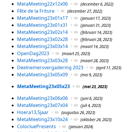
MetaMeeting22x12x06
+
(december 6, 2022)
Fête de la Friture
+
(december 27, 2022)
MetaMeeting23x01x17
+
(januari 17, 2023)
MetaMeeting23x01x31
+
(januari 31, 2023)
MetaMeeting23x02x14
+
(februari 14, 2023)
MetaMeeting23x02x28
+
(februari 28, 2023)
MetaMeeting23x03x14
+
(maart 14, 2023)
OpenDag2023
+
(maart 25, 2023)
MetaMeeting23x03x28
+
(maart 28, 2023)
Deelnemersvergadering 2023
+
(april 11, 2023)
MetaMeeting23x05x09
+
(mei 9, 2023)
MetaMeeting23x05x23
+
(mei 23, 2023)
MetaMeeting23x06x06
+
(juni 6, 2023)
MetaMeeting23x07x04
+
(juli 4, 2023)
Hoera13,5jaar
+
(augustus 26, 2023)
MetaMeeting23x10x24
+
(oktober 24, 2023)
ColocluePresents
+
(januari 2024)