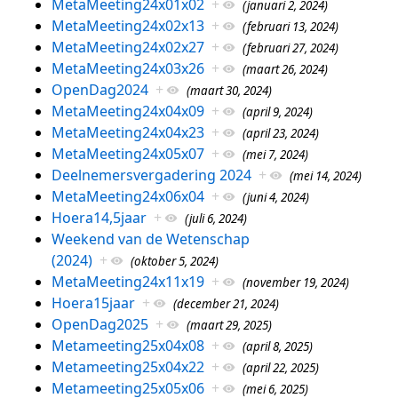
MetaMeeting24x01x02
+
(januari 2, 2024)
MetaMeeting24x02x13
+
(februari 13, 2024)
MetaMeeting24x02x27
+
(februari 27, 2024)
MetaMeeting24x03x26
+
(maart 26, 2024)
OpenDag2024
+
(maart 30, 2024)
MetaMeeting24x04x09
+
(april 9, 2024)
MetaMeeting24x04x23
+
(april 23, 2024)
MetaMeeting24x05x07
+
(mei 7, 2024)
Deelnemersvergadering 2024
+
(mei 14, 2024)
MetaMeeting24x06x04
+
(juni 4, 2024)
Hoera14,5jaar
+
(juli 6, 2024)
Weekend van de Wetenschap
(2024)
+
(oktober 5, 2024)
MetaMeeting24x11x19
+
(november 19, 2024)
Hoera15jaar
+
(december 21, 2024)
OpenDag2025
+
(maart 29, 2025)
Metameeting25x04x08
+
(april 8, 2025)
Metameeting25x04x22
+
(april 22, 2025)
Metameeting25x05x06
+
(mei 6, 2025)