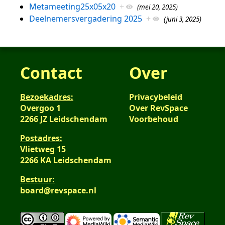
Metameeting25x05x20
+
(mei 20, 2025)
Deelnemersvergadering 2025
+
(juni 3, 2025)
Contact
Over
Bezoekadres:
Privacybeleid
Overgoo 1
Over RevSpace
2266 JZ Leidschendam
Voorbehoud
Postadres:
Vlietweg 15
2266 KA Leidschendam
Bestuur:
board@revspace.nl