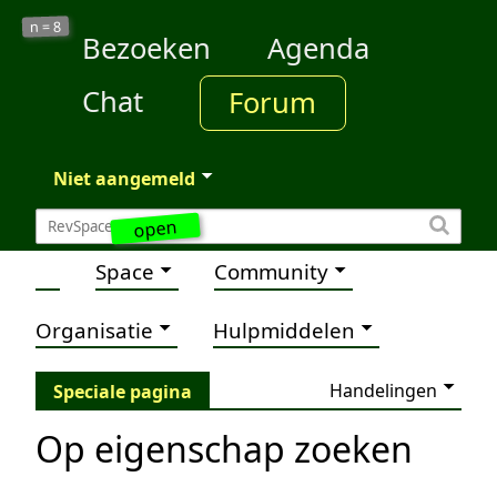
8
n =
Bezoeken
Agenda
Chat
Forum
Niet aangemeld
open
Space
Community
Organisatie
Hulpmiddelen
Handelingen
Speciale pagina
Op eigenschap zoeken