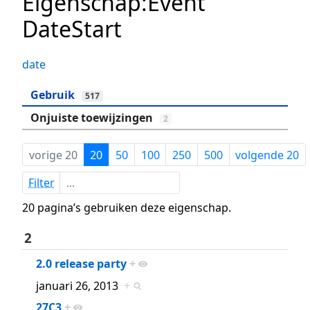
Eigenschap:Event
DateStart
date
Gebruik
517
Onjuiste toewijzingen
2
vorige 20
20
50
100
250
500
volgende 20
Filter
20 pagina’s gebruiken deze eigenschap.
2
2.0 release party
+
januari 26, 2013
+
27C3
+