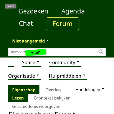
1
n =
Bezoeken
Agenda
Chat
Forum
Niet aangemeld
open
Space
Community
Organisatie
Hulpmiddelen
Handelingen
Eigenschap
Overleg
Lezen
Brontekst bekijken
Geschiedenis weergeven