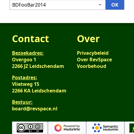
Contact
Over
Bezoekadres:
Privacybeleid
Overgoo 1
Over RevSpace
2266 JZ Leidschendam
Voorbehoud
Postadres:
Vlietweg 15
2266 KA Leidschendam
Bestuur:
board@revspace.nl