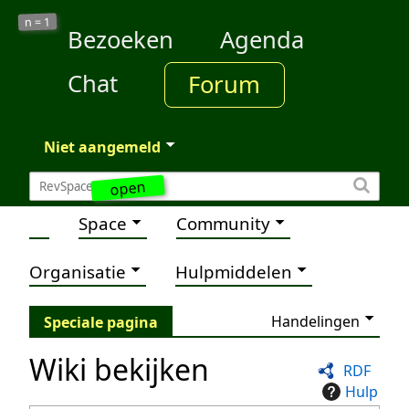
1
n =
Bezoeken
Agenda
Chat
Forum
Niet aangemeld
open
Space
Community
Organisatie
Hulpmiddelen
Handelingen
Speciale pagina
Wiki bekijken
RDF
Hulp