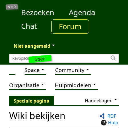
9
n =
Bezoeken
Agenda
Chat
Forum
Niet aangemeld
open
Space
Community
Organisatie
Hulpmiddelen
Handelingen
Speciale pagina
Wiki bekijken
RDF
Hulp