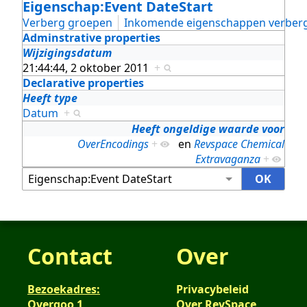
Eigenschap:Event DateStart
Verberg groepen
Inkomende eigenschappen verber
Adminstrative properties
Wijzigingsdatum
21:44:44, 2 oktober 2011
+
Declarative properties
Heeft type
Datum
+
Heeft ongeldige waarde voor
OverEncodings
+
en
Revspace Chemical
Extravaganza
+
Contact
Over
Bezoekadres:
Privacybeleid
Overgoo 1
Over RevSpace