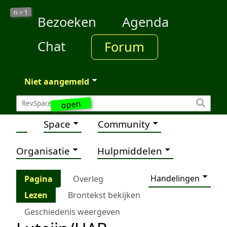
1
n =
Bezoeken
Agenda
Chat
Forum
Niet aangemeld
open
Space
Community
Organisatie
Hulpmiddelen
Handelingen
Pagina
Overleg
Lezen
Brontekst bekijken
Geschiedenis weergeven