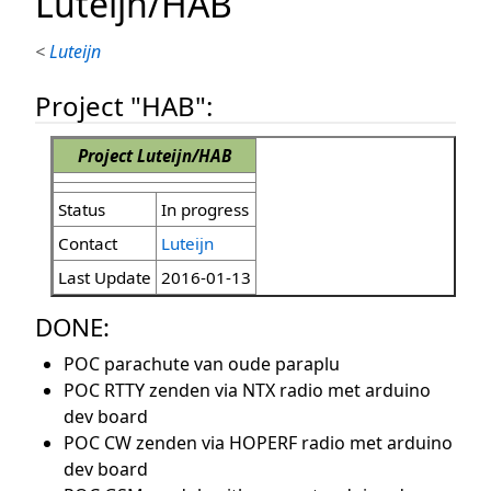
Luteijn/HAB
<
Luteijn
Project "HAB":
Project Luteijn/HAB
Status
In progress
Contact
Luteijn
Last Update
2016-01-13
DONE:
POC parachute van oude paraplu
POC RTTY zenden via NTX radio met arduino
dev board
POC CW zenden via HOPERF radio met arduino
dev board