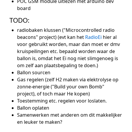
POC GSM module uitlezen met arduino dev
board
TODO:
radiobaken klussen ("Microcontrolled radio
beacons" project) (evt kan het
RadioEi
hier al
voor gebruikt worden, maar dan moet er dmv
kruispeilingen etc. bepaald worden waar de
ballon is, omdat het Ei nog niet slimgenoeg is
om zelf aan plaatsbepaling te doen.)
Ballon sourcen
Gas regelen (zelf H2 maken via elektrolyse op
zonne-energie ("Build your own Bomb"
project), of toch maar He kopen)
Toestemming etc. regelen voor loslaten.
Ballon oplaten
Samenwerken met anderen om dit makkelijker
en leuker te maken?