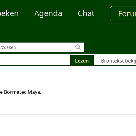
oeken
Agenda
Chat
For
Lezen
Brontekst beki
he Bormatec Maya.