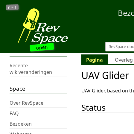
1
n =
Bez
open
Pagina
Overleg
Recente
UAV Glider
wikiveranderingen
Space
UAV Glider, based on t
Over RevSpace
Status
FAQ
Bezoeken