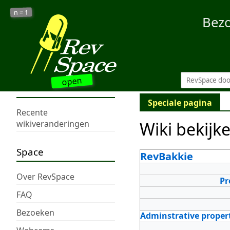
1
n =
Bez
open
Speciale pagina
Recente
Wiki bekijk
wikiveranderingen
Space
RevBakkie
Over RevSpace
Pr
FAQ
Bezoeken
Adminstrative proper