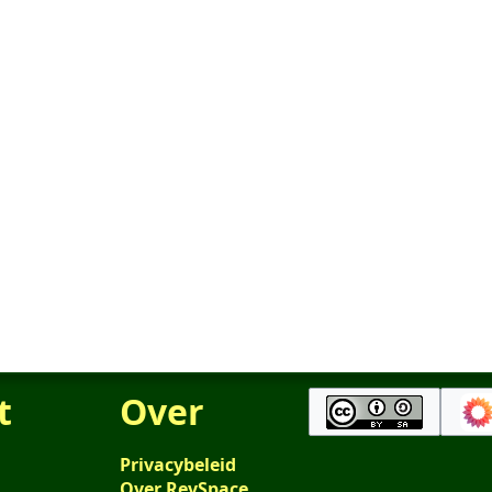
t
Over
Privacybeleid
Over RevSpace