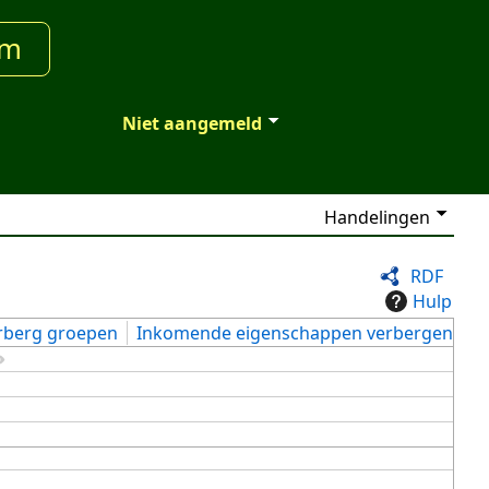
um
Niet aangemeld
Handelingen
RDF
Hulp
rberg groepen
Inkomende eigenschappen verbergen