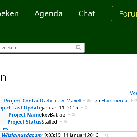
oeken
Agenda
Chat
For
en
Ve
Project Contact
Gebruiker:Maxell
+
en
Hammercat
+
oject Last Update
januari 11, 2016
+
Project Name
RevBakkie
+
Project Status
Stalled
+
ties
Wijzigingsdatum
19:03:19, 11 januari 2016
+