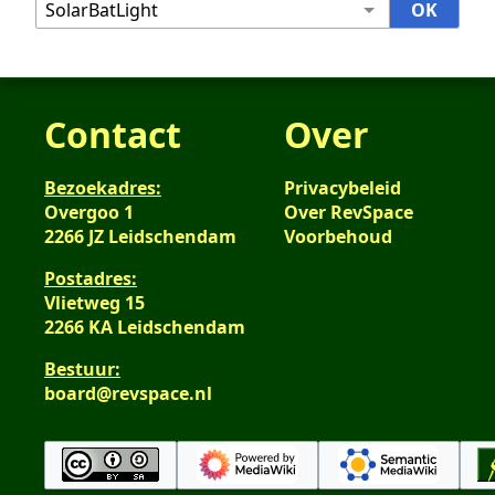
Contact
Over
Bezoekadres:
Privacybeleid
Overgoo 1
Over RevSpace
2266 JZ Leidschendam
Voorbehoud
Postadres:
Vlietweg 15
2266 KA Leidschendam
Bestuur:
board@revspace.nl