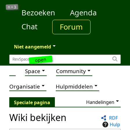
3
n =
Bezoeken
Agenda
Chat
Forum
Niet aangemeld
open
Space
Community
Organisatie
Hulpmiddelen
Handelingen
Speciale pagina
Wiki bekijken
RDF
Hulp