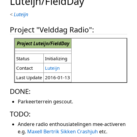
Luteijn/FieldDay
<
Luteijn
Project "Velddag Radio":
Project Luteijn/FieldDay
Status
Initializing
Contact
Luteijn
Last Update
2016-01-13
DONE:
Parkeerterrein gescout.
TODO:
Andere radio enthousiatelingen mee-activeren
e.g.
Maxell
Bertrik Sikken
Crashjuh
etc.