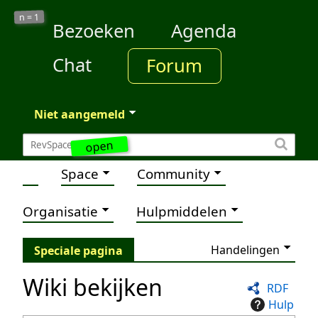
1
n =
Bezoeken
Agenda
Chat
Forum
Niet aangemeld
open
Space
Community
Organisatie
Hulpmiddelen
Handelingen
Speciale pagina
Wiki bekijken
RDF
Hulp