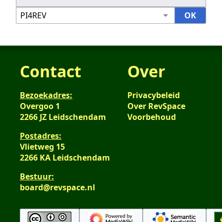
Contact
Over
Bezoekadres:
Privacybeleid
Overgoo 1
Over RevSpace
2266 JZ Leidschendam
Voorbehoud
Postadres:
Vlietweg 15
2266 KA Leidschendam
Bestuur:
board@revspace.nl