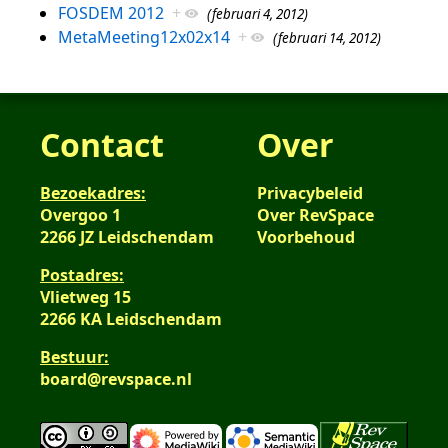
FOSDEM 2012
+
(februari 4, 2012)
MetaMeeting12x02x14
+
(februari 14, 2012)
Contact
Over
Bezoekadres:
Privacybeleid
Overgoo 1
Over RevSpace
2266 JZ Leidschendam
Voorbehoud
Postadres:
Vlietweg 15
2266 KA Leidschendam
Bestuur:
board@revspace.nl