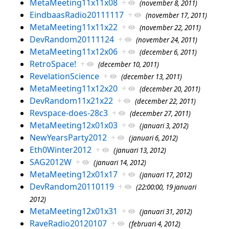
MetaMeeting11x11x08
+
(november 8, 2011)
EindbaasRadio20111117
+
(november 17, 2011)
MetaMeeting11x11x22
+
(november 22, 2011)
DevRandom20111124
+
(november 24, 2011)
MetaMeeting11x12x06
+
(december 6, 2011)
RetroSpace!
+
(december 10, 2011)
RevelationScience
+
(december 13, 2011)
MetaMeeting11x12x20
+
(december 20, 2011)
DevRandom11x21x22
+
(december 22, 2011)
Revspace-does-28c3
+
(december 27, 2011)
MetaMeeting12x01x03
+
(januari 3, 2012)
NewYearsParty2012
+
(januari 6, 2012)
Eth0Winter2012
+
(januari 13, 2012)
SAG2012W
+
(januari 14, 2012)
MetaMeeting12x01x17
+
(januari 17, 2012)
DevRandom20110119
+
(22:00:00, 19 januari
2012)
MetaMeeting12x01x31
+
(januari 31, 2012)
RaveRadio20120107
+
(februari 4, 2012)