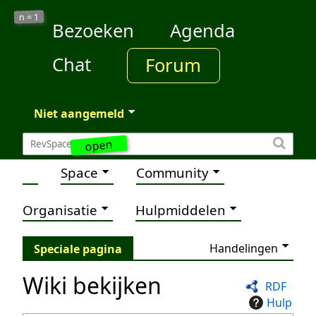
1
n =
Bezoeken
Agenda
Chat
Forum
Niet aangemeld
open
Space
Community
Organisatie
Hulpmiddelen
Handelingen
Speciale pagina
Wiki bekijken
RDF
Hulp