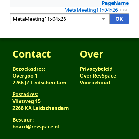
PageName
MetaMeeting11x04x26
+
Contact
Over
Bezoekadres:
Privacybeleid
Overgoo 1
Over RevSpace
2266 JZ Leidschendam
Voorbehoud
Postadres:
Vlietweg 15
2266 KA Leidschendam
Bestuur:
board@revspace.nl