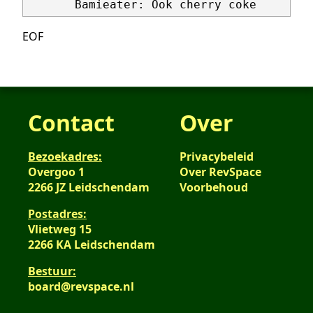
EOF
Contact
Over
Bezoekadres:
Privacybeleid
Overgoo 1
Over RevSpace
2266 JZ Leidschendam
Voorbehoud
Postadres:
Vlietweg 15
2266 KA Leidschendam
Bestuur:
board@revspace.nl