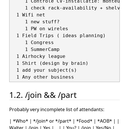
     1 Controle CV-installatie: monteur i
     1 check rack-availability + shelves 
  1 Wifi net

     1 new stuff?

     1 PW on wireles

  1 Field Trips ( ideas planning)

     1 Congress

     1 SummerCamp

  1 Airhocky league

  1 Shirt (design by brain)

  1 add your subject(s)

1.2. /join && /part
Probably very incomplete list of attendants:
| *Who* | */join* or */part* | *Food* | *AOB* | |
Walter | /join | Yes | .. | | You? | /join | Yes/No | ..