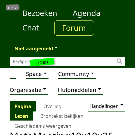
5
n =
Bezoeken
Agenda
Chat
Forum
Niet aangemeld
open
Space
Community
Organisatie
Hulpmiddelen
Handelingen
Pagina
Overleg
Lezen
Brontekst bekijken
Geschiedenis weergeven