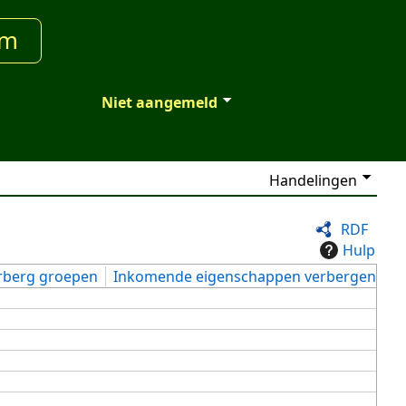
um
Niet aangemeld
Handelingen
RDF
Hulp
rberg groepen
Inkomende eigenschappen verbergen