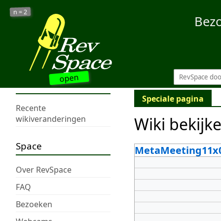
2
n =
Bez
open
Speciale pagina
Recente
Wiki bekijk
wikiveranderingen
Space
MetaMeeting11x
Over RevSpace
FAQ
Bezoeken