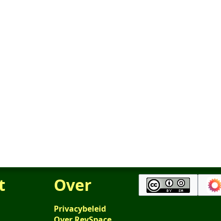
t
Over
Privacybeleid
Over RevSpace