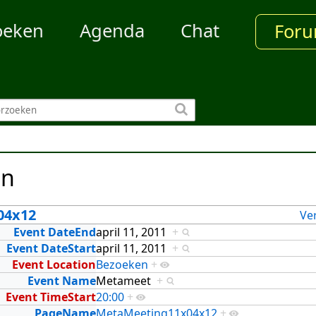
oeken
Agenda
Chat
For
en
04x12
Ve
Event DateEnd
april 11, 2011
+
Event DateStart
april 11, 2011
+
Event Location
Bezoeken
+
Event Name
Metameet
+
Event TimeStart
20:00
+
PageName
MetaMeeting11x04x12
+