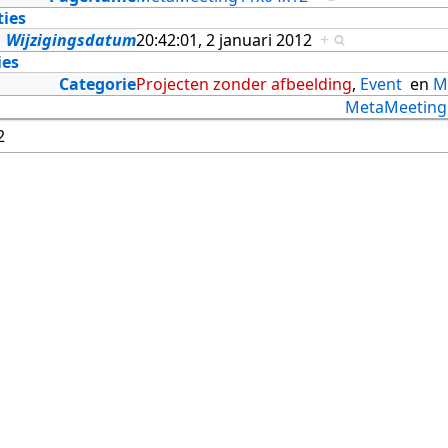
ties
Wijzigingsdatum
20:42:01, 2 januari 2012
+
ies
Categorie
Projecten zonder afbeelding
,
Event
en
M
MetaMeeting