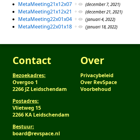
MetaMeeting21x12x07
+
(december 7, 2021)
MetaMeeting21x12x21
+
(december 21, 2021)
MetaMeeting22x01x04
+
(januari 4, 2022)
MetaMeeting22x01x18
+
(januari 18, 2022)
Contact
Over
Bezoekadres:
Privacybeleid
Overgoo 1
Over RevSpace
2266 JZ Leidschendam
Voorbehoud
Postadres:
Vlietweg 15
2266 KA Leidschendam
Bestuur:
board@revspace.nl