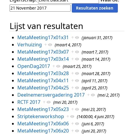
Lijst van resultaten
MetaMeeting17x01x31
+
(januari 31, 2017)
Verhuizing
+
(maart 4, 2017)
MetaMeeting17x03x07
+
(maart 7, 2017)
MetaMeeting17x03x14
+
(maart 14, 2017)
OpenDag2017
+
(maart 25, 2017)
MetaMeeting17x03x28
+
(maart 28, 2017)
MetaMeeting17x04x11
+
(april 11, 2017)
MetaMeeting17x04x25
+
(april 25, 2017)
Deelnemersvergadering 2017
+
(mei 2, 2017)
RCTF 2017
+
(mei 20, 2017)
MetaMeeting17x05x23
+
(mei 23, 2017)
Striptekenworkshop
+
(14:00:00, 4 juni 2017)
MetaMeeting17x06x06
+
(juni 6, 2017)
MetaMeeting17x06x20
+
(juni 20, 2017)