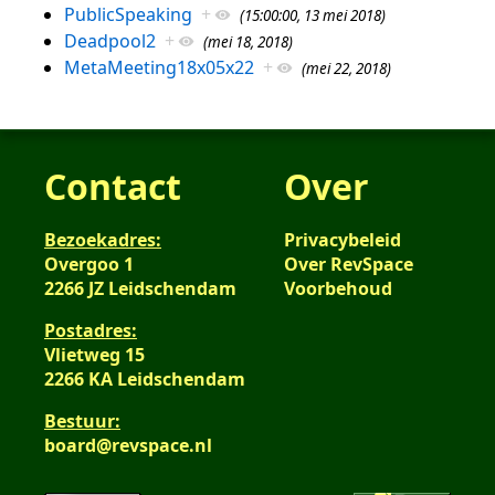
PublicSpeaking
+
(15:00:00, 13 mei 2018)
Deadpool2
+
(mei 18, 2018)
MetaMeeting18x05x22
+
(mei 22, 2018)
Contact
Over
Bezoekadres:
Privacybeleid
Overgoo 1
Over RevSpace
2266 JZ Leidschendam
Voorbehoud
Postadres:
Vlietweg 15
2266 KA Leidschendam
Bestuur:
board@revspace.nl