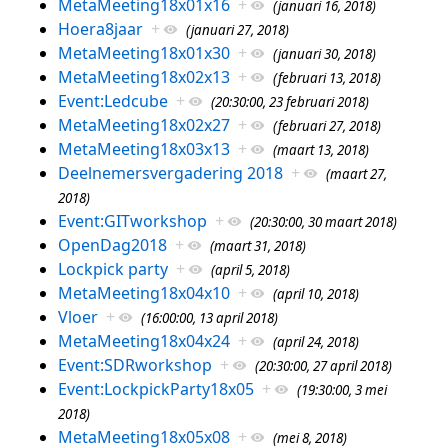
MetaMeeting18x01x16
+
(januari 16, 2018)
Hoera8jaar
+
(januari 27, 2018)
MetaMeeting18x01x30
+
(januari 30, 2018)
MetaMeeting18x02x13
+
(februari 13, 2018)
Event:Ledcube
+
(20:30:00, 23 februari 2018)
MetaMeeting18x02x27
+
(februari 27, 2018)
MetaMeeting18x03x13
+
(maart 13, 2018)
Deelnemersvergadering 2018
+
(maart 27,
2018)
Event:GITworkshop
+
(20:30:00, 30 maart 2018)
OpenDag2018
+
(maart 31, 2018)
Lockpick party
+
(april 5, 2018)
MetaMeeting18x04x10
+
(april 10, 2018)
Vloer
+
(16:00:00, 13 april 2018)
MetaMeeting18x04x24
+
(april 24, 2018)
Event:SDRworkshop
+
(20:30:00, 27 april 2018)
Event:LockpickParty18x05
+
(19:30:00, 3 mei
2018)
MetaMeeting18x05x08
+
(mei 8, 2018)