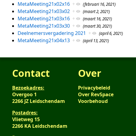
MetaMeeting21x02x16
+
(februari 16, 2021)
MetaMeeting21x03x02
+
(maart 2, 2021)
MetaMeeting21x03x16
+
(maart 16, 2021)
MetaMeeting21x03x30
+
(maart 30, 2021)
Deelnemersvergadering 2021
+
(april 6, 2021)
MetaMeeting21x04x13
+
(april 13, 2021)
Contact
Over
Bezoekadres:
Privacybeleid
Overgoo 1
Over RevSpace
2266 JZ Leidschendam
Voorbehoud
Postadres:
Vlietweg 15
2266 KA Leidschendam