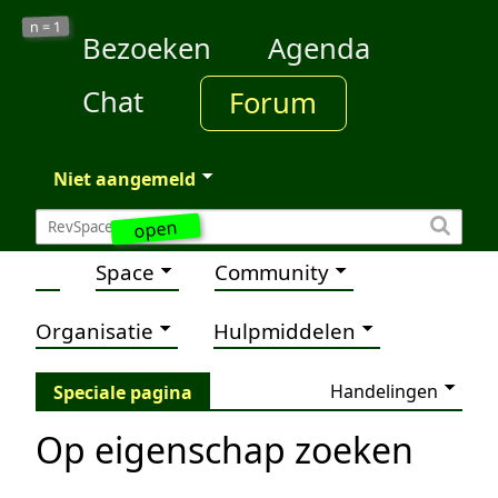
1
n =
Bezoeken
Agenda
Chat
Forum
Niet aangemeld
open
Space
Community
Organisatie
Hulpmiddelen
Handelingen
Speciale pagina
Op eigenschap zoeken