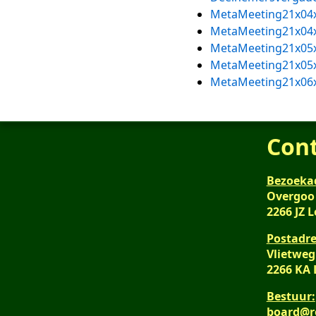
MetaMeeting21x04
MetaMeeting21x04
MetaMeeting21x05
MetaMeeting21x05
MetaMeeting21x06
Con
Bezoeka
Overgoo
2266 JZ 
Postadre
Vlietweg
2266 KA
Bestuur:
board@r