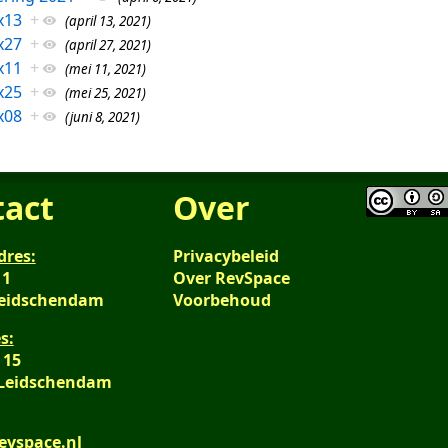
x13
+
(april 13, 2021)
x27
+
(april 27, 2021)
x11
+
(mei 11, 2021)
x25
+
(mei 25, 2021)
x08
+
(juni 8, 2021)
tact
Over
dres:
Privacybeleid
 1
Over RevSpace
Leidschendam
Voorbehoud
s:
 15
 Leidschendam
evspace.nl