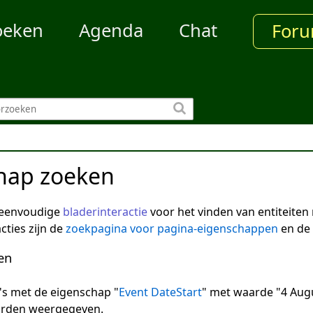
oeken
Agenda
Chat
For
hap zoeken
 eenvoudige
bladerinteractie
voor het vinden van entiteite
cties zijn de
zoekpagina voor pagina-eigenschappen
en de
en
na's met de eigenschap "
Event DateStart
" met waarde "4 Augu
arden weergegeven.