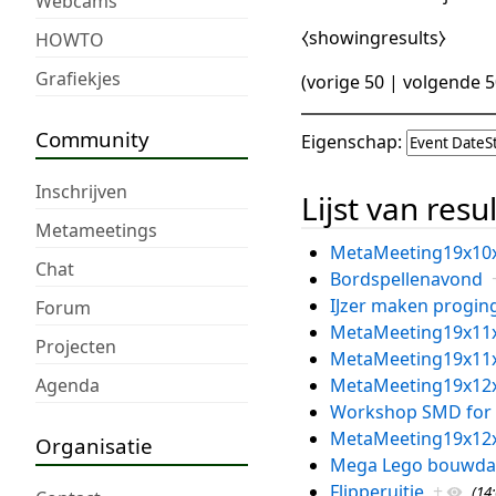
Webcams
⧼showingresults⧽
HOWTO
Grafiekjes
(
vorige 50
|
volgende 5
Community
Eigenschap:
Inschrijven
Lijst van resu
Metameetings
MetaMeeting19x10
Chat
Bordspellenavond
IJzer maken progin
Forum
MetaMeeting19x11
Projecten
MetaMeeting19x11
Agenda
MetaMeeting19x12
Workshop SMD for t
MetaMeeting19x12
Organisatie
Mega Lego bouwd
Flipperuitje
+
(14