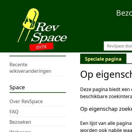
Bez
dicht
Speciale pagina
Recente
Op eigensc
wikiveranderingen
Space
Deze pagina biedt een
beschikbare zoekintera
Over RevSpace
Op eigenschap zoek
FAQ
Bezoeken
Een lijst van alle pagi
worden ook nabije wa