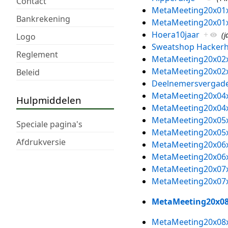
Contact
MetaMeeting20x01
Bankrekening
MetaMeeting20x01
Hoera10jaar
+
(j
Logo
Sweatshop Hackerh
Reglement
MetaMeeting20x02
MetaMeeting20x02
Beleid
Deelnemersvergade
MetaMeeting20x04
Hulpmiddelen
MetaMeeting20x04
MetaMeeting20x05
Speciale pagina's
MetaMeeting20x05
Afdrukversie
MetaMeeting20x06
MetaMeeting20x06
MetaMeeting20x07
MetaMeeting20x07
MetaMeeting20x0
MetaMeeting20x08