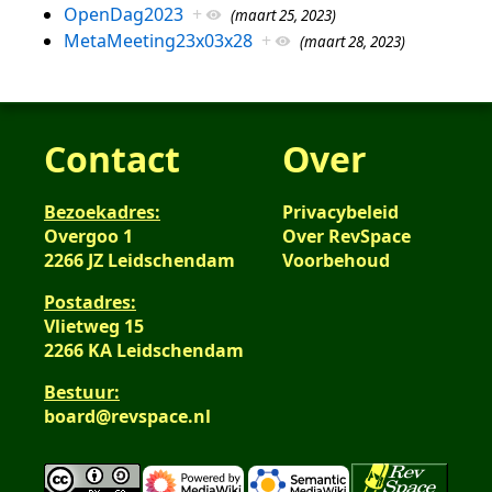
OpenDag2023
+
(maart 25, 2023)
MetaMeeting23x03x28
+
(maart 28, 2023)
Contact
Over
Bezoekadres:
Privacybeleid
Overgoo 1
Over RevSpace
2266 JZ Leidschendam
Voorbehoud
Postadres:
Vlietweg 15
2266 KA Leidschendam
Bestuur:
board@revspace.nl