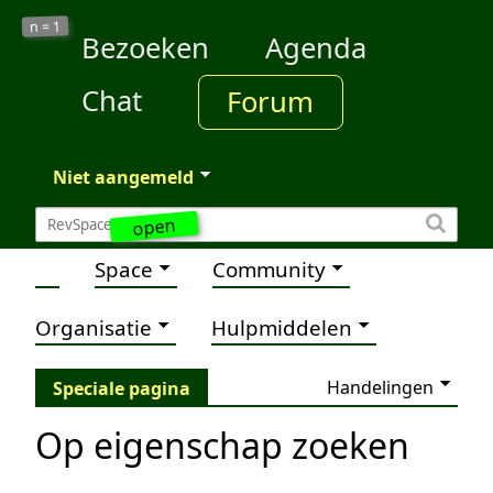
1
n =
Bezoeken
Agenda
Chat
Forum
Niet aangemeld
open
Space
Community
Organisatie
Hulpmiddelen
Handelingen
Speciale pagina
Op eigenschap zoeken