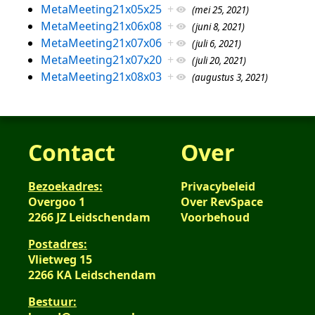
MetaMeeting21x05x25
+
(mei 25, 2021)
MetaMeeting21x06x08
+
(juni 8, 2021)
MetaMeeting21x07x06
+
(juli 6, 2021)
MetaMeeting21x07x20
+
(juli 20, 2021)
MetaMeeting21x08x03
+
(augustus 3, 2021)
Contact
Over
Bezoekadres:
Privacybeleid
Overgoo 1
Over RevSpace
2266 JZ Leidschendam
Voorbehoud
Postadres:
Vlietweg 15
2266 KA Leidschendam
Bestuur: