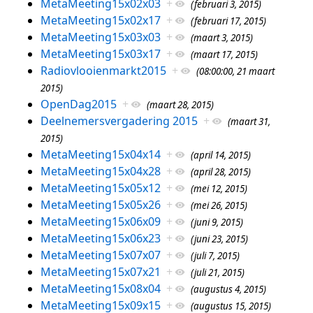
MetaMeeting15x02x03
+
(februari 3, 2015)
MetaMeeting15x02x17
+
(februari 17, 2015)
MetaMeeting15x03x03
+
(maart 3, 2015)
MetaMeeting15x03x17
+
(maart 17, 2015)
Radiovlooienmarkt2015
+
(08:00:00, 21 maart
2015)
OpenDag2015
+
(maart 28, 2015)
Deelnemersvergadering 2015
+
(maart 31,
2015)
MetaMeeting15x04x14
+
(april 14, 2015)
MetaMeeting15x04x28
+
(april 28, 2015)
MetaMeeting15x05x12
+
(mei 12, 2015)
MetaMeeting15x05x26
+
(mei 26, 2015)
MetaMeeting15x06x09
+
(juni 9, 2015)
MetaMeeting15x06x23
+
(juni 23, 2015)
MetaMeeting15x07x07
+
(juli 7, 2015)
MetaMeeting15x07x21
+
(juli 21, 2015)
MetaMeeting15x08x04
+
(augustus 4, 2015)
MetaMeeting15x09x15
+
(augustus 15, 2015)