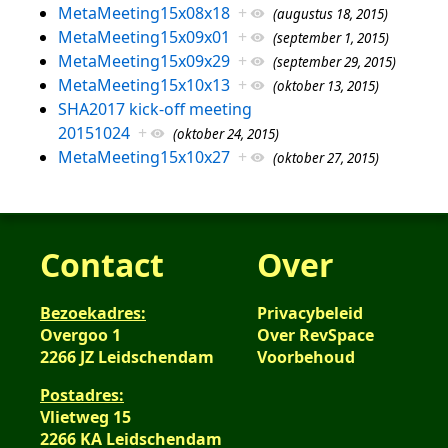
MetaMeeting15x08x18
+
(augustus 18, 2015)
MetaMeeting15x09x01
+
(september 1, 2015)
MetaMeeting15x09x29
+
(september 29, 2015)
MetaMeeting15x10x13
+
(oktober 13, 2015)
SHA2017 kick-off meeting
20151024
+
(oktober 24, 2015)
MetaMeeting15x10x27
+
(oktober 27, 2015)
Contact
Over
Bezoekadres:
Privacybeleid
Overgoo 1
Over RevSpace
2266 JZ Leidschendam
Voorbehoud
Postadres:
Vlietweg 15
2266 KA Leidschendam