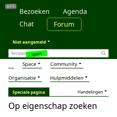
1
n =
Bezoeken
Agenda
Chat
Forum
Niet aangemeld
open
Space
Community
Organisatie
Hulpmiddelen
Handelingen
Speciale pagina
Op eigenschap zoeken