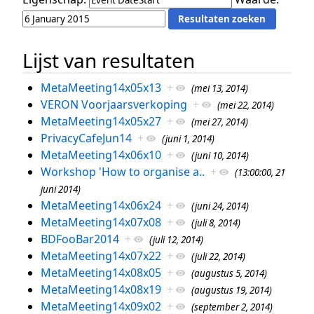
Lijst van resultaten
MetaMeeting14x05x13
+
(mei 13, 2014)
VERON Voorjaarsverkoping
+
(mei 22, 2014)
MetaMeeting14x05x27
+
(mei 27, 2014)
PrivacyCafeJun14
+
(juni 1, 2014)
MetaMeeting14x06x10
+
(juni 10, 2014)
Workshop 'How to organise a..
+
(13:00:00, 21
juni 2014)
MetaMeeting14x06x24
+
(juni 24, 2014)
MetaMeeting14x07x08
+
(juli 8, 2014)
BDFooBar2014
+
(juli 12, 2014)
MetaMeeting14x07x22
+
(juli 22, 2014)
MetaMeeting14x08x05
+
(augustus 5, 2014)
MetaMeeting14x08x19
+
(augustus 19, 2014)
MetaMeeting14x09x02
+
(september 2, 2014)