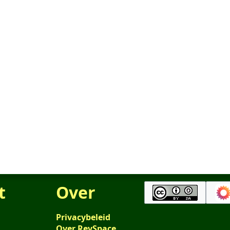
t
Over
Privacybeleid
Over RevSpace