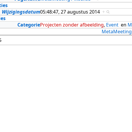
ties
Wijzigingsdatum
05:48:47, 27 augustus 2014
+
ies
Categorie
Projecten zonder afbeelding
,
Event
en
M
MetaMeeting