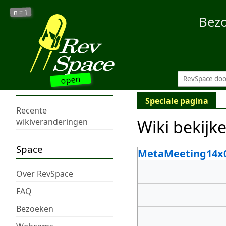
1
n =
Bez
open
Speciale pagina
Recente
Wiki bekijk
wikiveranderingen
Space
MetaMeeting14x
Over RevSpace
FAQ
Bezoeken