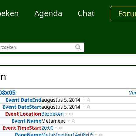
oeken
Agenda
Chat
For
en
08x05
Ve
Event DateEnd
augustus 5, 2014
+
Event DateStart
augustus 5, 2014
+
Event Location
Bezoeken
+
Event Name
Metameet
+
Event TimeStart
20:00
+
PageName
MetaMeeting14x08x05
+