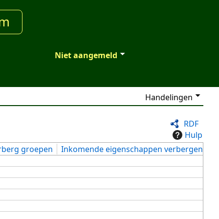
um
Niet aangemeld
Handelingen
RDF
Hulp
rberg groepen
Inkomende eigenschappen verbergen