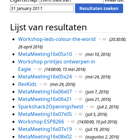
Lijst van resultaten
Workshop-leds-colour-the-world
+
(20:30:00,
26 april 2016)
MetaMeeting16x05x10
+
(mei 10, 2016)
Workshop printjes ontwerpen in
Eagle
+
(14:00:00, 15 mei 2016)
MetaMeeting16x05x24
+
(mei 24, 2016)
RevKids
+
(mei 29, 2016)
MetaMeeting16x06x07
+
(juni 7, 2016)
MetaMeeting16x06x21
+
(juni 21, 2016)
Sparkshack2Openingsfeest
+
(juli 2, 2016)
MetaMeeting16x07x05
+
(juli 5, 2016)
Workshop ESP8266
+
(14:00:00, 10 juli 2016)
MetaMeeting16x07x19
+
(juli 19, 2016)
MetaMeeting16x08x02
+
(augustus 2, 2016)