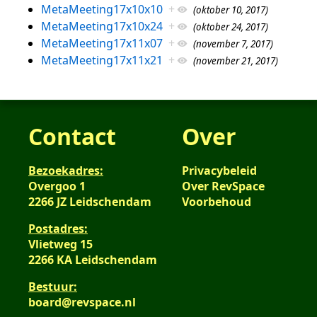
MetaMeeting17x10x10
+
(oktober 10, 2017)
MetaMeeting17x10x24
+
(oktober 24, 2017)
MetaMeeting17x11x07
+
(november 7, 2017)
MetaMeeting17x11x21
+
(november 21, 2017)
Contact
Over
Bezoekadres:
Privacybeleid
Overgoo 1
Over RevSpace
2266 JZ Leidschendam
Voorbehoud
Postadres:
Vlietweg 15
2266 KA Leidschendam
Bestuur:
board@revspace.nl