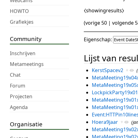
Webcams
⧼showingresults⧽
HOWTO
Grafiekjes
(
vorige 50
|
volgende 5
Community
Eigenschap:
Inschrijven
Lijst van resu
Metameetings
KerstSpacev2
+
Chat
MetaMeeting19x04
MetaMeeting19x05
Forum
LockpickParty19x01
Projecten
MetaMeeting19x01
Agenda
MetaMeeting19x01
Event:HTTPin10line
Hoera9jaar
+
(ja
Organisatie
MetaMeeting19x02
MetaMeeting19x02