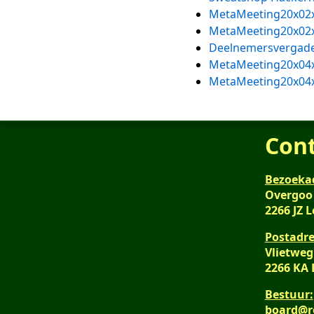
MetaMeeting20x02
MetaMeeting20x02
Deelnemersvergade
MetaMeeting20x04
MetaMeeting20x04
Con
Bezoeka
Overgoo
2266 JZ 
Postadre
Vlietweg
2266 KA
Bestuur:
board@r