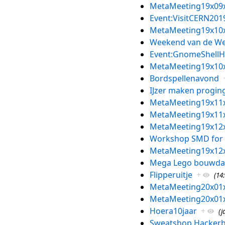
MetaMeeting19x09
Event:VisitCERN201
MetaMeeting19x10
Weekend van de We
Event:GnomeShellH
MetaMeeting19x10
Bordspellenavond
IJzer maken progin
MetaMeeting19x11
MetaMeeting19x11
MetaMeeting19x12
Workshop SMD for t
MetaMeeting19x12
Mega Lego bouwd
Flipperuitje
+
(14
MetaMeeting20x01
MetaMeeting20x01
Hoera10jaar
+
(j
Sweatshop Hackerh