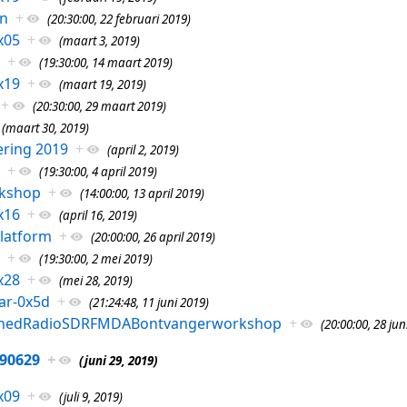
on
+
(20:30:00, 22 februari 2019)
x05
+
(maart 3, 2019)
+
(19:30:00, 14 maart 2019)
x19
+
(maart 19, 2019)
+
(20:30:00, 29 maart 2019)
(maart 30, 2019)
ring 2019
+
(april 2, 2019)
+
(19:30:00, 4 april 2019)
kshop
+
(14:00:00, 13 april 2019)
x16
+
(april 16, 2019)
latform
+
(20:00:00, 26 april 2019)
+
(19:30:00, 2 mei 2019)
x28
+
(mei 28, 2019)
ar-0x5d
+
(21:24:48, 11 juni 2019)
finedRadioSDRFMDABontvangerworkshop
+
(20:00:00, 28 jun
90629
+
(juni 29, 2019)
x09
+
(juli 9, 2019)