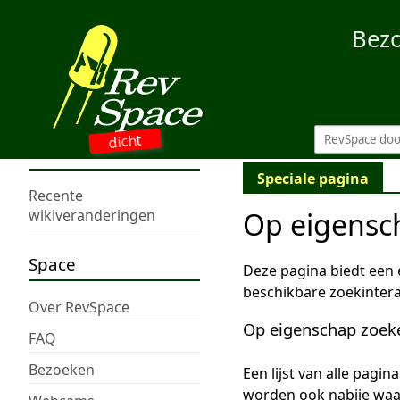
Bez
dicht
Speciale pagina
Recente
Op eigensc
wikiveranderingen
Space
Deze pagina biedt een
beschikbare zoekintera
Over RevSpace
Op eigenschap zoek
FAQ
Bezoeken
Een lijst van alle pagi
worden ook nabije wa