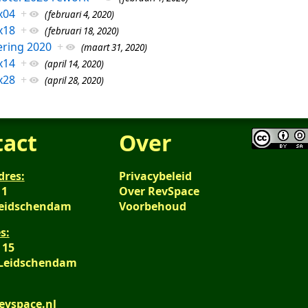
x04
+
(februari 4, 2020)
x18
+
(februari 18, 2020)
ring 2020
+
(maart 31, 2020)
x14
+
(april 14, 2020)
x28
+
(april 28, 2020)
tact
Over
dres:
Privacybeleid
 1
Over RevSpace
Leidschendam
Voorbehoud
s:
 15
 Leidschendam
evspace.nl