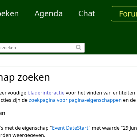
oeken
Agenda
Chat
For
hap zoeken
 eenvoudige
bladerinteractie
voor het vinden van entiteite
cties zijn de
zoekpagina voor pagina-eigenschappen
en de
en
na's met de eigenschap "
Event DateStart
" met waarde "29 Jun
arden weergegeven.