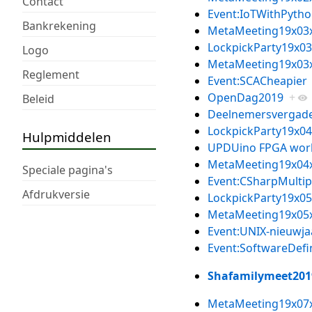
Contact
Event:IoTWithPyth
Bankrekening
MetaMeeting19x03
LockpickParty19x03
Logo
MetaMeeting19x03
Reglement
Event:SCACheapier
OpenDag2019
+
Beleid
Deelnemersvergade
LockpickParty19x04
Hulpmiddelen
UPDUino FPGA wor
MetaMeeting19x04
Speciale pagina's
Event:CSharpMultip
Afdrukversie
LockpickParty19x05
MetaMeeting19x05
Event:UNIX-nieuwja
Event:SoftwareDe
Shafamilymeet201
MetaMeeting19x07