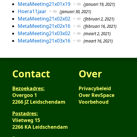
MetaMeeting21x01x19
+
(januari 19, 2021)
Hoera11jaar
+
(januari 30, 2021)
MetaMeeting21x02x02
+
(februari 2, 2021)
MetaMeeting21x02x16
+
(februari 16, 2021)
MetaMeeting21x03x02
+
(maart 2, 2021)
MetaMeeting21x03x16
+
(maart 16, 2021)
Contact
Over
Bezoekadres:
Privacybeleid
Overgoo 1
Over RevSpace
2266 JZ Leidschendam
Voorbehoud
Postadres:
Vlietweg 15
2266 KA Leidschendam