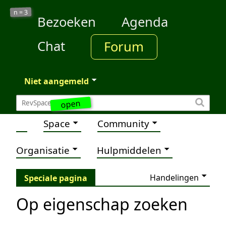
3
n =
Bezoeken
Agenda
Chat
Forum
Niet aangemeld
open
Space
Community
Organisatie
Hulpmiddelen
Handelingen
Speciale pagina
Op eigenschap zoeken