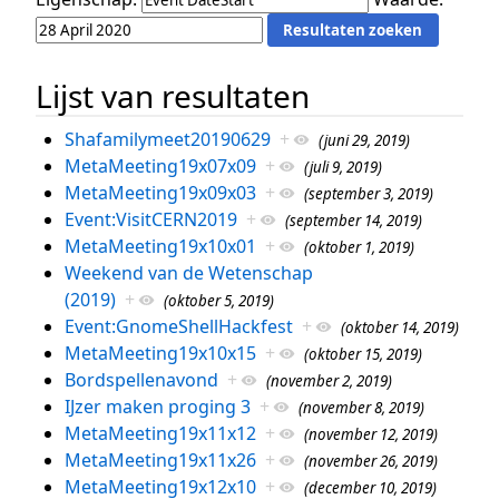
Lijst van resultaten
Shafamilymeet20190629
+
(juni 29, 2019)
MetaMeeting19x07x09
+
(juli 9, 2019)
MetaMeeting19x09x03
+
(september 3, 2019)
Event:VisitCERN2019
+
(september 14, 2019)
MetaMeeting19x10x01
+
(oktober 1, 2019)
Weekend van de Wetenschap
(2019)
+
(oktober 5, 2019)
Event:GnomeShellHackfest
+
(oktober 14, 2019)
MetaMeeting19x10x15
+
(oktober 15, 2019)
Bordspellenavond
+
(november 2, 2019)
IJzer maken proging 3
+
(november 8, 2019)
MetaMeeting19x11x12
+
(november 12, 2019)
MetaMeeting19x11x26
+
(november 26, 2019)
MetaMeeting19x12x10
+
(december 10, 2019)