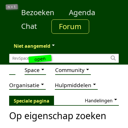
1
n =
Bezoeken
Agenda
Chat
Forum
Niet aangemeld
open
Space
Community
Organisatie
Hulpmiddelen
Handelingen
Speciale pagina
Op eigenschap zoeken