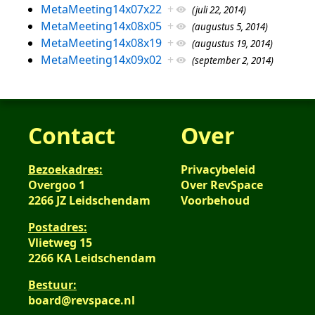
MetaMeeting14x07x22
+
(juli 22, 2014)
MetaMeeting14x08x05
+
(augustus 5, 2014)
MetaMeeting14x08x19
+
(augustus 19, 2014)
MetaMeeting14x09x02
+
(september 2, 2014)
Contact
Over
Bezoekadres:
Privacybeleid
Overgoo 1
Over RevSpace
2266 JZ Leidschendam
Voorbehoud
Postadres:
Vlietweg 15
2266 KA Leidschendam
Bestuur:
board@revspace.nl