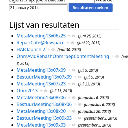
Lijst van resultaten
MetaMeeting13x06x25
+
(juni 25, 2013)
RepairCafe@Revspace
+
(juni 29, 2013)
HAB launch 2
+
(juni 30, 2013)
OhmAvidRehashOhmroepContentMeeting
+
(juli
8, 2013)
MetaMeeting13x07x09
+
(juli 9, 2013)
BestuurMeeting13x07x09
+
(juli 9, 2013)
MetaMeeting13x07x23
+
(juli 23, 2013)
Ohm2013
+
(juli 31, 2013)
MetaMeeting13x08x06
+
(augustus 6, 2013)
BestuurMeeting13x08x06
+
(augustus 6, 2013)
MetaMeeting13x08x20
+
(augustus 20, 2013)
BestuurMeeting13x09x03
+
(september 3, 2013)
MetaMeeting13x09x03
+
(september 3, 2013)