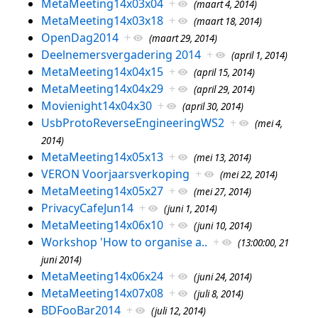
MetaMeeting14x03x04
+
(maart 4, 2014)
MetaMeeting14x03x18
+
(maart 18, 2014)
OpenDag2014
+
(maart 29, 2014)
Deelnemersvergadering 2014
+
(april 1, 2014)
MetaMeeting14x04x15
+
(april 15, 2014)
MetaMeeting14x04x29
+
(april 29, 2014)
Movienight14x04x30
+
(april 30, 2014)
UsbProtoReverseEngineeringWS2
+
(mei 4,
2014)
MetaMeeting14x05x13
+
(mei 13, 2014)
VERON Voorjaarsverkoping
+
(mei 22, 2014)
MetaMeeting14x05x27
+
(mei 27, 2014)
PrivacyCafeJun14
+
(juni 1, 2014)
MetaMeeting14x06x10
+
(juni 10, 2014)
Workshop 'How to organise a..
+
(13:00:00, 21
juni 2014)
MetaMeeting14x06x24
+
(juni 24, 2014)
MetaMeeting14x07x08
+
(juli 8, 2014)
BDFooBar2014
+
(juli 12, 2014)