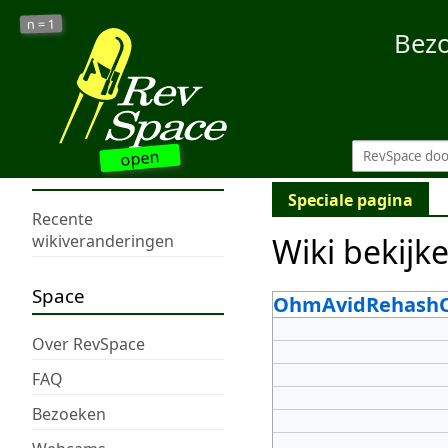
1
n =
Bez
open
Speciale pagina
Recente
Wiki bekijk
wikiveranderingen
Space
OhmAvidRehash
Over RevSpace
FAQ
Bezoeken