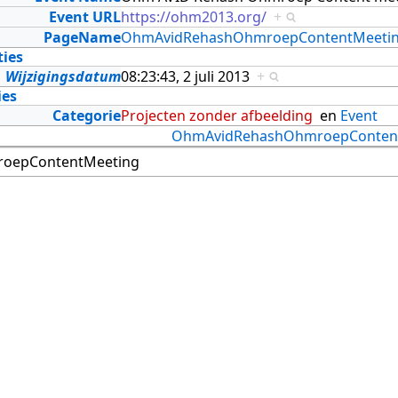
Event URL
https://ohm2013.org/
+
PageName
OhmAvidRehashOhmroepContentMeeti
ties
Wijzigingsdatum
08:23:43, 2 juli 2013
+
ies
Categorie
Projecten zonder afbeelding
en
Event
OhmAvidRehashOhmroepConten