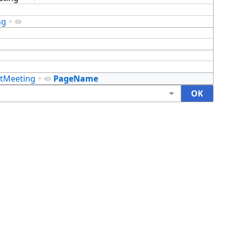
ng
+
tMeeting
+
PageName