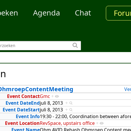
oeken
Agenda
Chat
For
en
OhmroepContentMeeting
Ve
Event Contact
Gmc
+
Event DateEnd
juli 8, 2013
+
Event DateStart
juli 8, 2013
+
Event Info
19:30 - 22:00, Coordination between af
Event Location
RevSpace, upstairs office
+
Event Name
Ohm AVID Rehash Ohmroep Content me