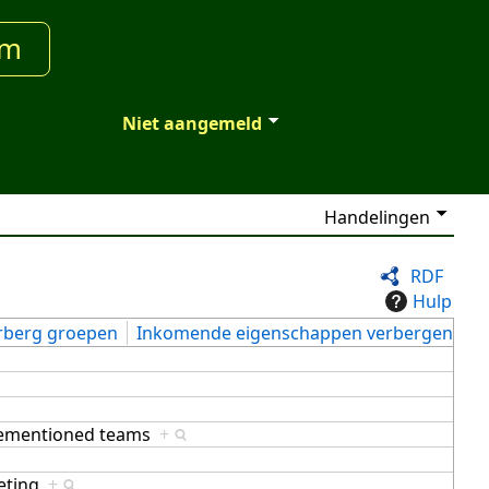
um
Niet aangemeld
Handelingen
RDF
Hulp
rberg groepen
Inkomende eigenschappen verbergen
orementioned teams
+
eting
+