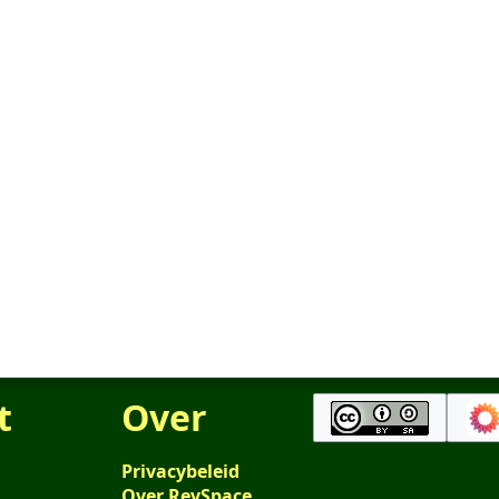
t
Over
Privacybeleid
Over RevSpace