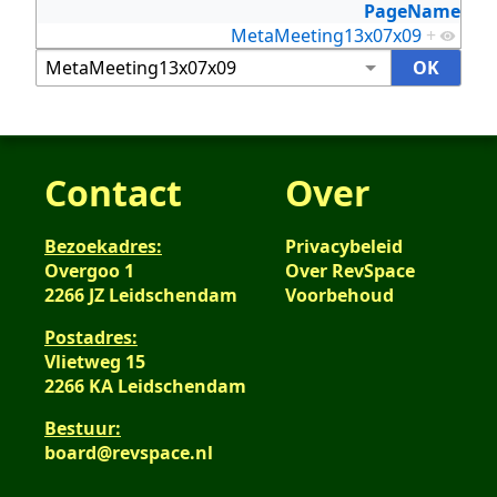
PageName
MetaMeeting13x07x09
+
Contact
Over
Bezoekadres:
Privacybeleid
Overgoo 1
Over RevSpace
2266 JZ Leidschendam
Voorbehoud
Postadres:
Vlietweg 15
2266 KA Leidschendam
Bestuur:
board@revspace.nl