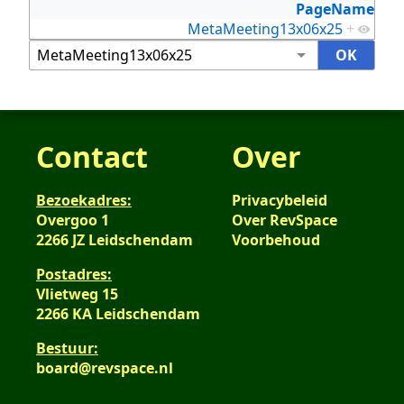
PageName
MetaMeeting13x06x25
+
Contact
Over
Bezoekadres:
Privacybeleid
Overgoo 1
Over RevSpace
2266 JZ Leidschendam
Voorbehoud
Postadres:
Vlietweg 15
2266 KA Leidschendam
Bestuur:
board@revspace.nl