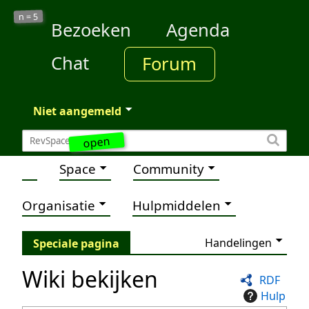
5
n =
Bezoeken
Agenda
Chat
Forum
Niet aangemeld
open
Space
Community
Organisatie
Hulpmiddelen
Handelingen
Speciale pagina
Wiki bekijken
RDF
Hulp