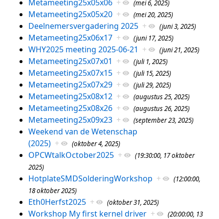
Metameeting25x05x06
+
(mei 6, 2025)
Metameeting25x05x20
+
(mei 20, 2025)
Deelnemersvergadering 2025
+
(juni 3, 2025)
Metameeting25x06x17
+
(juni 17, 2025)
WHY2025 meeting 2025-06-21
+
(juni 21, 2025)
Metameeting25x07x01
+
(juli 1, 2025)
Metameeting25x07x15
+
(juli 15, 2025)
Metameeting25x07x29
+
(juli 29, 2025)
Metameeting25x08x12
+
(augustus 25, 2025)
Metameeting25x08x26
+
(augustus 26, 2025)
Metameeting25x09x23
+
(september 23, 2025)
Weekend van de Wetenschap
(2025)
+
(oktober 4, 2025)
OPCWtalkOctober2025
+
(19:30:00, 17 oktober
2025)
HotplateSMDSolderingWorkshop
+
(12:00:00,
18 oktober 2025)
Eth0Herfst2025
+
(oktober 31, 2025)
Workshop My first kernel driver
+
(20:00:00, 13