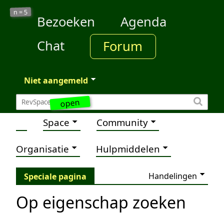
5
n =
Bezoeken
Agenda
Chat
Forum
Niet aangemeld
open
Space
Community
Organisatie
Hulpmiddelen
Handelingen
Speciale pagina
Op eigenschap zoeken