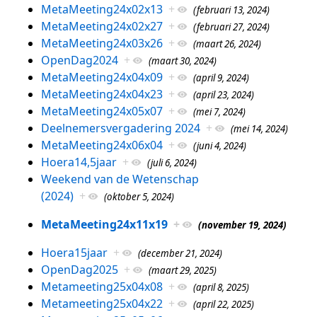
MetaMeeting24x02x13
+
(februari 13, 2024)
MetaMeeting24x02x27
+
(februari 27, 2024)
MetaMeeting24x03x26
+
(maart 26, 2024)
OpenDag2024
+
(maart 30, 2024)
MetaMeeting24x04x09
+
(april 9, 2024)
MetaMeeting24x04x23
+
(april 23, 2024)
MetaMeeting24x05x07
+
(mei 7, 2024)
Deelnemersvergadering 2024
+
(mei 14, 2024)
MetaMeeting24x06x04
+
(juni 4, 2024)
Hoera14,5jaar
+
(juli 6, 2024)
Weekend van de Wetenschap
(2024)
+
(oktober 5, 2024)
MetaMeeting24x11x19
+
(november 19, 2024)
Hoera15jaar
+
(december 21, 2024)
OpenDag2025
+
(maart 29, 2025)
Metameeting25x04x08
+
(april 8, 2025)
Metameeting25x04x22
+
(april 22, 2025)