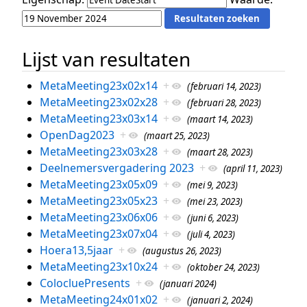
Lijst van resultaten
MetaMeeting23x02x14
+
(februari 14, 2023)
MetaMeeting23x02x28
+
(februari 28, 2023)
MetaMeeting23x03x14
+
(maart 14, 2023)
OpenDag2023
+
(maart 25, 2023)
MetaMeeting23x03x28
+
(maart 28, 2023)
Deelnemersvergadering 2023
+
(april 11, 2023)
MetaMeeting23x05x09
+
(mei 9, 2023)
MetaMeeting23x05x23
+
(mei 23, 2023)
MetaMeeting23x06x06
+
(juni 6, 2023)
MetaMeeting23x07x04
+
(juli 4, 2023)
Hoera13,5jaar
+
(augustus 26, 2023)
MetaMeeting23x10x24
+
(oktober 24, 2023)
ColocluePresents
+
(januari 2024)
MetaMeeting24x01x02
+
(januari 2, 2024)