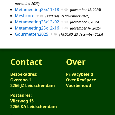
november 2025)
Metameeting25x11x18
+
(november 18, 2025)
Meshcore
+
(15:00:00, 29 november 2025)
Metameeting25x12x02
+
(december 2, 2025)
Metameeting25x12x16
+
(december 16, 2025)
Gourmetten2025
+
(18:00:00, 23 december 2025)
Contact
Over
Bezoekadres:
Privacybeleid
Overgoo 1
Over RevSpace
2266 JZ Leidschendam
Voorbehoud
Postadres:
Vlietweg 15
2266 KA Leidschendam