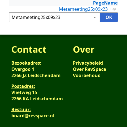
PageName
Metameeting25x09x23
+
Contact
Over
Bezoekadres:
Privacybeleid
Overgoo 1
Over RevSpace
2266 JZ Leidschendam
Voorbehoud
Postadres:
Vlietweg 15
2266 KA Leidschendam
Bestuur:
board@revspace.nl