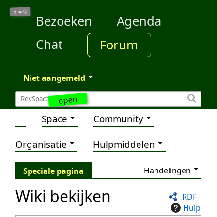
9
n =
Bezoeken
Agenda
Chat
Forum
Niet aangemeld
open
Space
Community
Organisatie
Hulpmiddelen
Handelingen
Speciale pagina
Wiki bekijken
RDF
Hulp