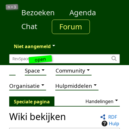
3
n =
Bezoeken
Agenda
Chat
Forum
Niet aangemeld
open
Space
Community
Organisatie
Hulpmiddelen
Handelingen
Speciale pagina
Wiki bekijken
RDF
Hulp