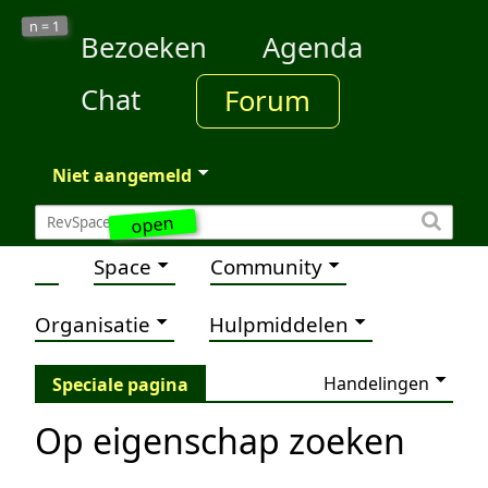
1
n =
Bezoeken
Agenda
Chat
Forum
Niet aangemeld
open
Space
Community
Organisatie
Hulpmiddelen
Handelingen
Speciale pagina
Op eigenschap zoeken