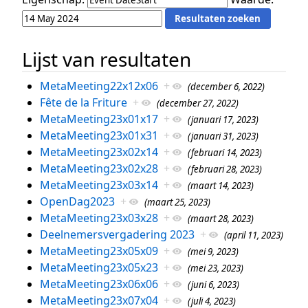
Lijst van resultaten
MetaMeeting22x12x06
+
(december 6, 2022)
Fête de la Friture
+
(december 27, 2022)
MetaMeeting23x01x17
+
(januari 17, 2023)
MetaMeeting23x01x31
+
(januari 31, 2023)
MetaMeeting23x02x14
+
(februari 14, 2023)
MetaMeeting23x02x28
+
(februari 28, 2023)
MetaMeeting23x03x14
+
(maart 14, 2023)
OpenDag2023
+
(maart 25, 2023)
MetaMeeting23x03x28
+
(maart 28, 2023)
Deelnemersvergadering 2023
+
(april 11, 2023)
MetaMeeting23x05x09
+
(mei 9, 2023)
MetaMeeting23x05x23
+
(mei 23, 2023)
MetaMeeting23x06x06
+
(juni 6, 2023)
MetaMeeting23x07x04
+
(juli 4, 2023)