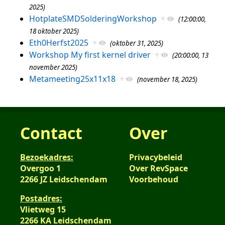
2025)
HotplateSMDSolderingWorkshop
+
(12:00:00,
18 oktober 2025)
Eth0Herfst2025
+
(oktober 31, 2025)
Workshop My first kernel driver
+
(20:00:00, 13
november 2025)
Metameeting25x11x18
+
(november 18, 2025)
Contact
Over
Bezoekadres:
Privacybeleid
Overgoo 1
Over RevSpace
2266 JZ Leidschendam
Voorbehoud
Postadres:
Vlietweg 15
2266 KA Leidschendam