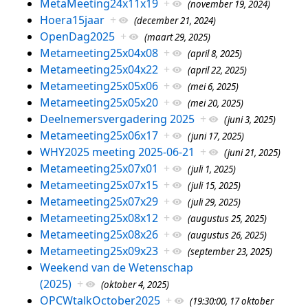
MetaMeeting24x11x19
+
(november 19, 2024)
Hoera15jaar
+
(december 21, 2024)
OpenDag2025
+
(maart 29, 2025)
Metameeting25x04x08
+
(april 8, 2025)
Metameeting25x04x22
+
(april 22, 2025)
Metameeting25x05x06
+
(mei 6, 2025)
Metameeting25x05x20
+
(mei 20, 2025)
Deelnemersvergadering 2025
+
(juni 3, 2025)
Metameeting25x06x17
+
(juni 17, 2025)
WHY2025 meeting 2025-06-21
+
(juni 21, 2025)
Metameeting25x07x01
+
(juli 1, 2025)
Metameeting25x07x15
+
(juli 15, 2025)
Metameeting25x07x29
+
(juli 29, 2025)
Metameeting25x08x12
+
(augustus 25, 2025)
Metameeting25x08x26
+
(augustus 26, 2025)
Metameeting25x09x23
+
(september 23, 2025)
Weekend van de Wetenschap
(2025)
+
(oktober 4, 2025)
OPCWtalkOctober2025
+
(19:30:00, 17 oktober