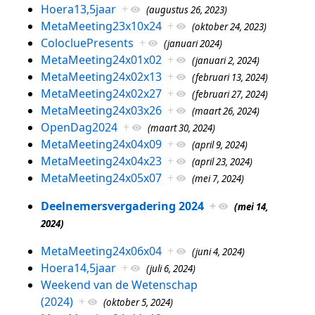
Hoera13,5jaar
+
(augustus 26, 2023)
MetaMeeting23x10x24
+
(oktober 24, 2023)
ColocluePresents
+
(januari 2024)
MetaMeeting24x01x02
+
(januari 2, 2024)
MetaMeeting24x02x13
+
(februari 13, 2024)
MetaMeeting24x02x27
+
(februari 27, 2024)
MetaMeeting24x03x26
+
(maart 26, 2024)
OpenDag2024
+
(maart 30, 2024)
MetaMeeting24x04x09
+
(april 9, 2024)
MetaMeeting24x04x23
+
(april 23, 2024)
MetaMeeting24x05x07
+
(mei 7, 2024)
Deelnemersvergadering 2024
+
(mei 14,
2024)
MetaMeeting24x06x04
+
(juni 4, 2024)
Hoera14,5jaar
+
(juli 6, 2024)
Weekend van de Wetenschap
(2024)
+
(oktober 5, 2024)