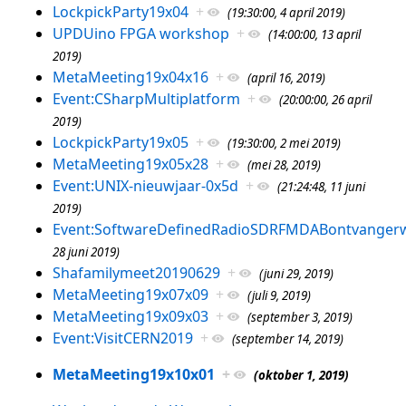
LockpickParty19x04
+
(19:30:00, 4 april 2019)
UPDUino FPGA workshop
+
(14:00:00, 13 april
2019)
MetaMeeting19x04x16
+
(april 16, 2019)
Event:CSharpMultiplatform
+
(20:00:00, 26 april
2019)
LockpickParty19x05
+
(19:30:00, 2 mei 2019)
MetaMeeting19x05x28
+
(mei 28, 2019)
Event:UNIX-nieuwjaar-0x5d
+
(21:24:48, 11 juni
2019)
Event:SoftwareDefinedRadioSDRFMDABontvanger
28 juni 2019)
Shafamilymeet20190629
+
(juni 29, 2019)
MetaMeeting19x07x09
+
(juli 9, 2019)
MetaMeeting19x09x03
+
(september 3, 2019)
Event:VisitCERN2019
+
(september 14, 2019)
MetaMeeting19x10x01
+
(oktober 1, 2019)