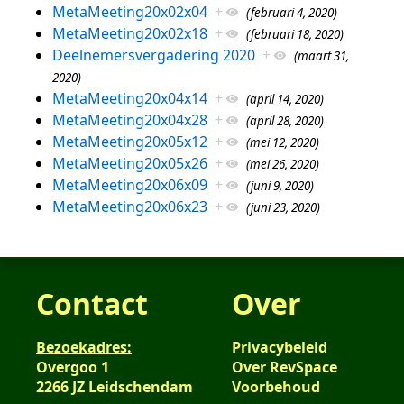
MetaMeeting20x02x04
+
(februari 4, 2020)
MetaMeeting20x02x18
+
(februari 18, 2020)
Deelnemersvergadering 2020
+
(maart 31,
2020)
MetaMeeting20x04x14
+
(april 14, 2020)
MetaMeeting20x04x28
+
(april 28, 2020)
MetaMeeting20x05x12
+
(mei 12, 2020)
MetaMeeting20x05x26
+
(mei 26, 2020)
MetaMeeting20x06x09
+
(juni 9, 2020)
MetaMeeting20x06x23
+
(juni 23, 2020)
Contact
Over
Bezoekadres:
Privacybeleid
Overgoo 1
Over RevSpace
2266 JZ Leidschendam
Voorbehoud