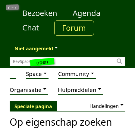
7
n =
Bezoeken
Agenda
Chat
Forum
Niet aangemeld
open
Space
Community
Organisatie
Hulpmiddelen
Handelingen
Speciale pagina
Op eigenschap zoeken