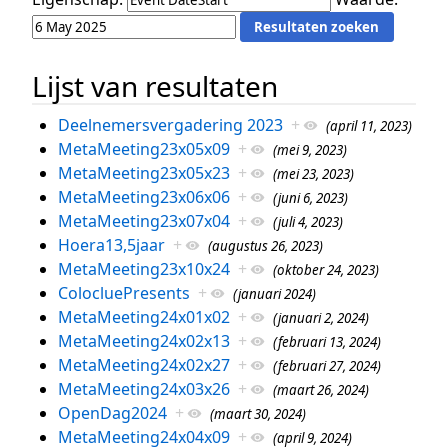
Lijst van resultaten
Deelnemersvergadering 2023
+
(april 11, 2023)
MetaMeeting23x05x09
+
(mei 9, 2023)
MetaMeeting23x05x23
+
(mei 23, 2023)
MetaMeeting23x06x06
+
(juni 6, 2023)
MetaMeeting23x07x04
+
(juli 4, 2023)
Hoera13,5jaar
+
(augustus 26, 2023)
MetaMeeting23x10x24
+
(oktober 24, 2023)
ColocluePresents
+
(januari 2024)
MetaMeeting24x01x02
+
(januari 2, 2024)
MetaMeeting24x02x13
+
(februari 13, 2024)
MetaMeeting24x02x27
+
(februari 27, 2024)
MetaMeeting24x03x26
+
(maart 26, 2024)
OpenDag2024
+
(maart 30, 2024)
MetaMeeting24x04x09
+
(april 9, 2024)