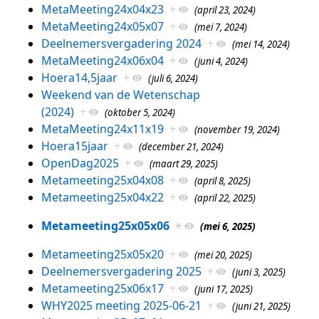
MetaMeeting24x04x23
+
(april 23, 2024)
MetaMeeting24x05x07
+
(mei 7, 2024)
Deelnemersvergadering 2024
+
(mei 14, 2024)
MetaMeeting24x06x04
+
(juni 4, 2024)
Hoera14,5jaar
+
(juli 6, 2024)
Weekend van de Wetenschap
(2024)
+
(oktober 5, 2024)
MetaMeeting24x11x19
+
(november 19, 2024)
Hoera15jaar
+
(december 21, 2024)
OpenDag2025
+
(maart 29, 2025)
Metameeting25x04x08
+
(april 8, 2025)
Metameeting25x04x22
+
(april 22, 2025)
Metameeting25x05x06
+
(mei 6, 2025)
Metameeting25x05x20
+
(mei 20, 2025)
Deelnemersvergadering 2025
+
(juni 3, 2025)
Metameeting25x06x17
+
(juni 17, 2025)
WHY2025 meeting 2025-06-21
+
(juni 21, 2025)