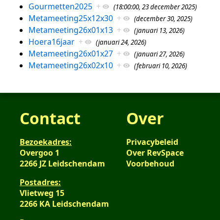
Gourmetten2025
+
(18:00:00, 23 december 2025)
Metameeting25x12x30
+
(december 30, 2025)
Metameeting26x01x13
+
(januari 13, 2026)
Hoera16jaar
+
(januari 24, 2026)
Metameeting26x01x27
+
(januari 27, 2026)
Metameeting26x02x10
+
(februari 10, 2026)
Contact
Over
Bezoekadres:
Privacybeleid
Overgoo 1
Over RevSpace
2266 JZ Leidschendam
Voorbehoud
Postadres:
Vlietweg 15
2266 KA Leidschendam