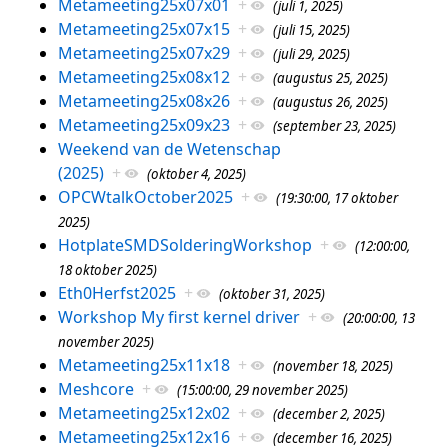
Metameeting25x07x01
+
(juli 1, 2025)
Metameeting25x07x15
+
(juli 15, 2025)
Metameeting25x07x29
+
(juli 29, 2025)
Metameeting25x08x12
+
(augustus 25, 2025)
Metameeting25x08x26
+
(augustus 26, 2025)
Metameeting25x09x23
+
(september 23, 2025)
Weekend van de Wetenschap
(2025)
+
(oktober 4, 2025)
OPCWtalkOctober2025
+
(19:30:00, 17 oktober
2025)
HotplateSMDSolderingWorkshop
+
(12:00:00,
18 oktober 2025)
Eth0Herfst2025
+
(oktober 31, 2025)
Workshop My first kernel driver
+
(20:00:00, 13
november 2025)
Metameeting25x11x18
+
(november 18, 2025)
Meshcore
+
(15:00:00, 29 november 2025)
Metameeting25x12x02
+
(december 2, 2025)
Metameeting25x12x16
+
(december 16, 2025)