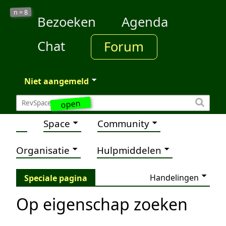
8
n =
Bezoeken
Agenda
Chat
Forum
Niet aangemeld
open
Space
Community
Organisatie
Hulpmiddelen
Handelingen
Speciale pagina
Op eigenschap zoeken