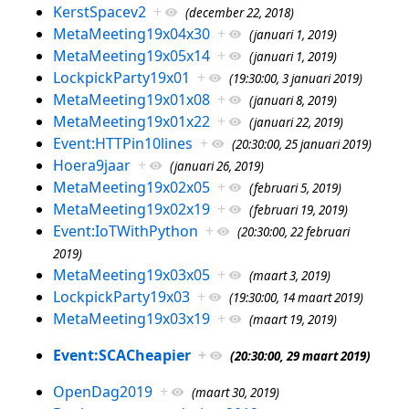
KerstSpacev2
+
(december 22, 2018)
MetaMeeting19x04x30
+
(januari 1, 2019)
MetaMeeting19x05x14
+
(januari 1, 2019)
LockpickParty19x01
+
(19:30:00, 3 januari 2019)
MetaMeeting19x01x08
+
(januari 8, 2019)
MetaMeeting19x01x22
+
(januari 22, 2019)
Event:HTTPin10lines
+
(20:30:00, 25 januari 2019)
Hoera9jaar
+
(januari 26, 2019)
MetaMeeting19x02x05
+
(februari 5, 2019)
MetaMeeting19x02x19
+
(februari 19, 2019)
Event:IoTWithPython
+
(20:30:00, 22 februari
2019)
MetaMeeting19x03x05
+
(maart 3, 2019)
LockpickParty19x03
+
(19:30:00, 14 maart 2019)
MetaMeeting19x03x19
+
(maart 19, 2019)
Event:SCACheapier
+
(20:30:00, 29 maart 2019)
OpenDag2019
+
(maart 30, 2019)