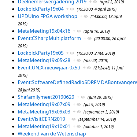
Deelnemersvergadering 2019
+
(april 2, 2019)
LockpickParty19x04
+
(19:30:00, 4 april 2019)
UPDUino FPGA workshop
+
(14:00:00, 13 april
2019)
MetaMeeting19x04x16
+
(april 16, 2019)
Event:CSharpMultiplatform
+
(20:00:00, 26 april
2019)
LockpickParty19x05
+
(19:30:00, 2 mei 2019)
MetaMeeting19x05x28
+
(mei 28, 2019)
Event:UNIX-nieuwjaar-0x5d
+
(21:24:48, 11 juni
2019)
Event:SoftwareDefinedRadioSDRFMDABontvanger
28 juni 2019)
Shafamilymeet20190629
+
(juni 29, 2019)
MetaMeeting19x07x09
+
(juli 9, 2019)
MetaMeeting19x09x03
+
(september 3, 2019)
Event:VisitCERN2019
+
(september 14, 2019)
MetaMeeting19x10x01
+
(oktober 1, 2019)
Weekend van de Wetenschap