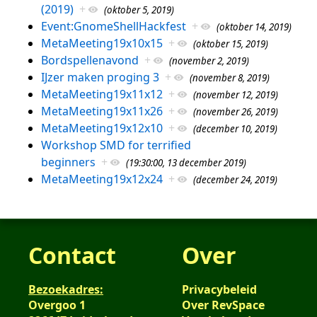
(2019)
+
(oktober 5, 2019)
Event:GnomeShellHackfest
+
(oktober 14, 2019)
MetaMeeting19x10x15
+
(oktober 15, 2019)
Bordspellenavond
+
(november 2, 2019)
IJzer maken proging 3
+
(november 8, 2019)
MetaMeeting19x11x12
+
(november 12, 2019)
MetaMeeting19x11x26
+
(november 26, 2019)
MetaMeeting19x12x10
+
(december 10, 2019)
Workshop SMD for terrified
beginners
+
(19:30:00, 13 december 2019)
MetaMeeting19x12x24
+
(december 24, 2019)
Contact
Over
Bezoekadres:
Privacybeleid
Overgoo 1
Over RevSpace