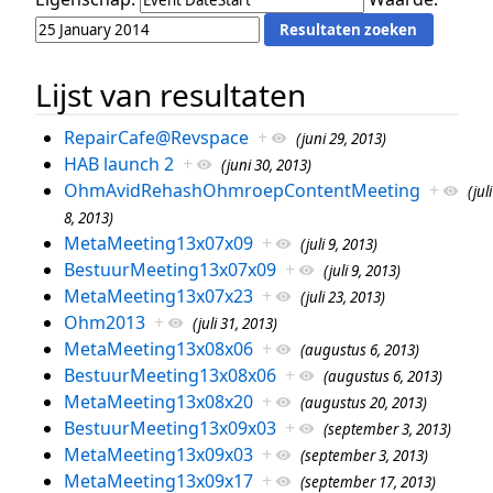
Lijst van resultaten
RepairCafe@Revspace
+
(juni 29, 2013)
HAB launch 2
+
(juni 30, 2013)
OhmAvidRehashOhmroepContentMeeting
+
(juli
8, 2013)
MetaMeeting13x07x09
+
(juli 9, 2013)
BestuurMeeting13x07x09
+
(juli 9, 2013)
MetaMeeting13x07x23
+
(juli 23, 2013)
Ohm2013
+
(juli 31, 2013)
MetaMeeting13x08x06
+
(augustus 6, 2013)
BestuurMeeting13x08x06
+
(augustus 6, 2013)
MetaMeeting13x08x20
+
(augustus 20, 2013)
BestuurMeeting13x09x03
+
(september 3, 2013)
MetaMeeting13x09x03
+
(september 3, 2013)
MetaMeeting13x09x17
+
(september 17, 2013)