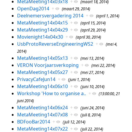
MetaMeeting14x03x18
+
(maart 18, 2014)
OpenDag2014
+
(maart 29, 2014)
Deelnemersvergadering 2014
+
(april 1, 2014)
MetaMeeting14x04x15
+
(april 15, 2014)
MetaMeeting14x04x29
+
(april 29, 2014)
Movienight14x04x30
+
(april 30, 2014)
UsbProtoReverseEngineeringWS2
+
(mei 4,
2014)
MetaMeeting14x05x13
+
(mei 13, 2014)
VERON Voorjaarsverkoping
+
(mei 22, 2014)
MetaMeeting14x05x27
+
(mei 27, 2014)
PrivacyCafeJun14
+
(juni 1, 2014)
MetaMeeting14x06x10
+
(juni 10, 2014)
Workshop 'How to organise a..
+
(13:00:00, 21
juni 2014)
MetaMeeting14x06x24
+
(juni 24, 2014)
MetaMeeting14x07x08
+
(juli 8, 2014)
BDFooBar2014
+
(juli 12, 2014)
MetaMeeting14x07x22
+
(juli 22, 2014)