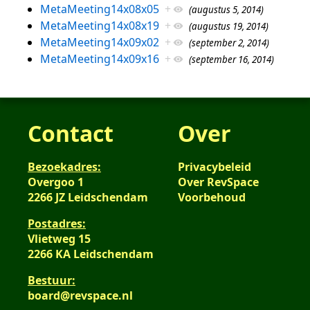
MetaMeeting14x08x05
+
(augustus 5, 2014)
MetaMeeting14x08x19
+
(augustus 19, 2014)
MetaMeeting14x09x02
+
(september 2, 2014)
MetaMeeting14x09x16
+
(september 16, 2014)
Contact
Over
Bezoekadres:
Privacybeleid
Overgoo 1
Over RevSpace
2266 JZ Leidschendam
Voorbehoud
Postadres:
Vlietweg 15
2266 KA Leidschendam
Bestuur:
board@revspace.nl