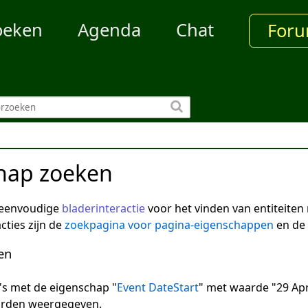
oeken
Agenda
Chat
For
hap zoeken
 eenvoudige
bladerinteractie
voor het vinden van entiteite
cties zijn de
zoekpagina voor pagina-eigenschappen
en de
en
na's met de eigenschap "
Event DateStart
" met waarde "29 Apr
arden weergegeven.