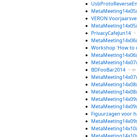
UsbProtoReverseE
MetaMeeting14x05
VERON Voorjaarsve
MetaMeeting14x05
PrivacyCafeJun14
+
MetaMeeting14x06
Workshop 'How to o
MetaMeeting14x06
MetaMeeting14x07
BDFooBar2014
+
MetaMeeting14x07
MetaMeeting14x08
MetaMeeting14x08
MetaMeeting14x09
MetaMeeting14x09
Figuurzagen voor h
MetaMeeting14x09
MetaMeeting14x10
MetaMeeting14x10