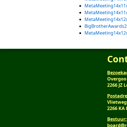
MetaMeeting14x11
MetaMeeting14x11
MetaMeeting14x12
BigBrotherAwards2
MetaMeeting14x12
Con
Bezoeka
Overgoo
2266 JZ 
Postadre
Vlietweg
2266 KA
Bestuur:
board@r