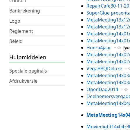
Contact
RepairCafe30-11-20
Bankrekening
SuperGlue presenta
MetaMeeting13x12
Logo
MetaMeeting13x12
Reglement
MetaMeeting14x01
MetaMeeting14x01
Beleid
Hoera4jaar
+
(ja
MetaMeeting14x02
Hulpmiddelen
MetaMeeting14x02
VegaBBQDeluxe
+
Speciale pagina's
MetaMeeting14x03
Afdrukversie
MetaMeeting14x03
OpenDag2014
+
Deelnemersvergade
MetaMeeting14x04
MetaMeeting14x0
Movienight14x04x3