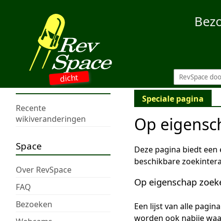
Bez
dicht
Speciale pagina
Recente
Op eigensc
wikiveranderingen
Space
Deze pagina biedt een
beschikbare zoekintera
Over RevSpace
Op eigenschap zoek
FAQ
Bezoeken
Een lijst van alle pagi
worden ook nabije wa