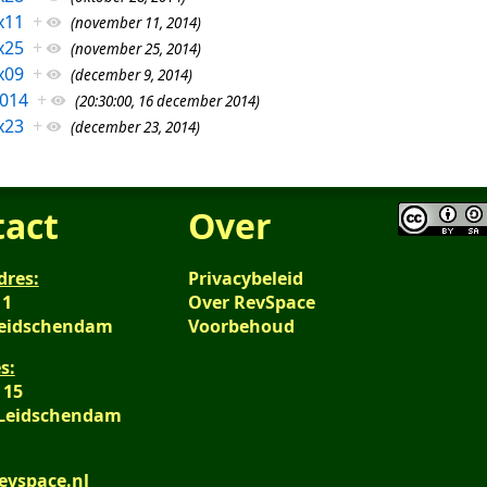
x11
+
(november 11, 2014)
x25
+
(november 25, 2014)
x09
+
(december 9, 2014)
014
+
(20:30:00, 16 december 2014)
x23
+
(december 23, 2014)
tact
Over
dres:
Privacybeleid
 1
Over RevSpace
Leidschendam
Voorbehoud
s:
 15
 Leidschendam
evspace.nl