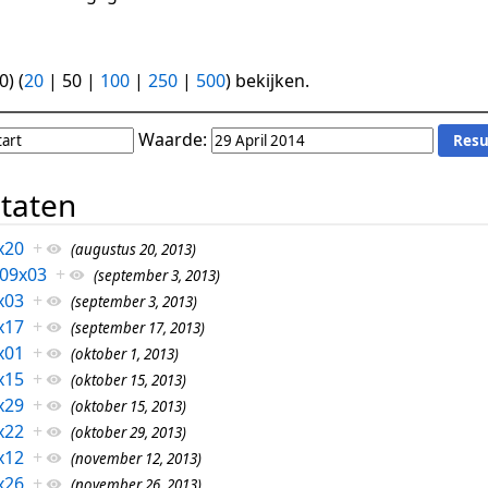
0
) (
20
|
50
|
100
|
250
|
500
) bekijken.
Waarde:
ltaten
x20
+
(augustus 20, 2013)
09x03
+
(september 3, 2013)
x03
+
(september 3, 2013)
x17
+
(september 17, 2013)
x01
+
(oktober 1, 2013)
x15
+
(oktober 15, 2013)
x29
+
(oktober 15, 2013)
x22
+
(oktober 29, 2013)
x12
+
(november 12, 2013)
x26
+
(november 26, 2013)