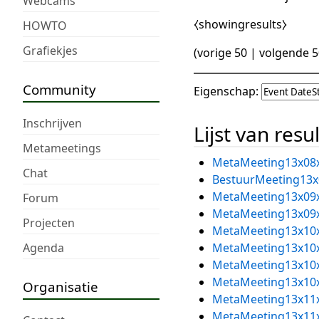
Webcams
⧼showingresults⧽
HOWTO
Grafiekjes
(
vorige 50
|
volgende 5
Community
Eigenschap:
Inschrijven
Lijst van resu
Metameetings
MetaMeeting13x08
Chat
BestuurMeeting13x
MetaMeeting13x09
Forum
MetaMeeting13x09
Projecten
MetaMeeting13x10
Agenda
MetaMeeting13x10
MetaMeeting13x10
MetaMeeting13x10
Organisatie
MetaMeeting13x11
MetaMeeting13x11