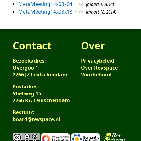
MetaMeeting14x03x04
+
(maart 4, 2014)
MetaMeeting14x03x18
+
(maart 18, 2014)
Contact
Over
Bezoekadres:
Privacybeleid
Overgoo 1
Over RevSpace
2266 JZ Leidschendam
Voorbehoud
Postadres:
Vlietweg 15
2266 KA Leidschendam
Bestuur:
board@revspace.nl