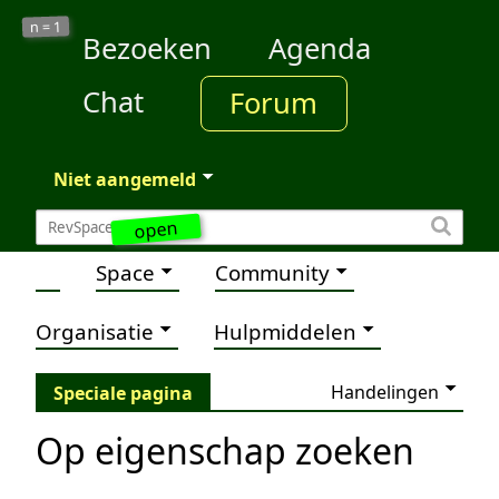
1
n =
Bezoeken
Agenda
Chat
Forum
Niet aangemeld
open
Space
Community
Organisatie
Hulpmiddelen
Handelingen
Speciale pagina
Op eigenschap zoeken