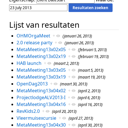
Lijst van resultaten
OHMOrgaMeet
+
(januari 26, 2013)
2.0 release party
+
(januari 26, 2013)
MetaMeeting13x02x05
+
(februari 5, 2013)
MetaMeeting13x02x19
+
(februari 19, 2013)
HAB launch
+
(maart 2, 2013)
MetaMeeting13x03x05
+
(maart 5, 2013)
MetaMeeting13x03x19
+
(maart 19, 2013)
OpenDag2013
+
(maart 30, 2013)
MetaMeeting13x04x02
+
(april 2, 2013)
ProjectlodgeALV2013-I
+
(april 6, 2013)
MetaMeeting13x04x16
+
(april 16, 2013)
RevKids2.0
+
(april 20, 2013)
Vleermuisexcursie
+
(april 27, 2013)
MetaMeeting13x04x30
+
(april 30, 2013)