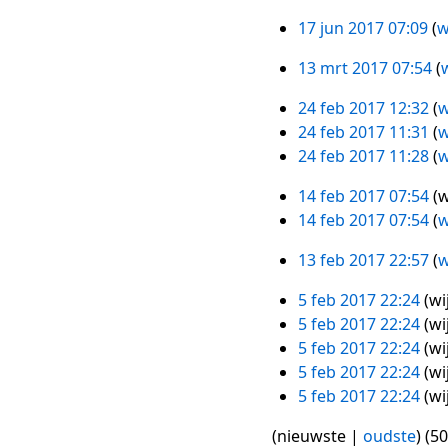
k
2018
n
w
n
r
jan
i
17 jun 2017 07:09
w
g
e
17
g
k
2018
n
s
r
jun
i
13 mrt 2017 07:54
w
g
13
s
k
2017
n
s
mrt
a
i
24 feb 2017 12:32
w
g
24
s
2017
m
n
24 feb 2017 11:31
w
s
feb
a
e
g
24 feb 2017 11:28
w
s
2017
m
n
s
a
e
14 feb 2017 07:54
w
v
s
14
m
n
G
14 feb 2017 07:54
w
a
a
feb
e
v
e
t
m
2017
n
13 feb 2017 22:57
w
a
e
13
t
e
v
t
n
feb
i
n
5 feb 2017 22:24
wi
a
5
t
b
2017
n
v
G
5 feb 2017 22:24
wi
t
feb
i
e
g
a
e
G
5 feb 2017 22:24
wi
t
2017
n
w
t
e
e
G
5 feb 2017 22:24
wi
i
g
e
t
n
e
e
G
5 feb 2017 22:24
wi
n
r
i
b
n
e
e
G
g
k
(
nieuwste
|
oudste
) (
50
n
e
b
n
e
e