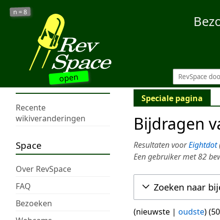
8
n =
Bez
open
Speciale pagina
Recente
Bijdragen 
wikiveranderingen
Space
Resultaten voor
Eightdot
Een gebruiker met 82 be
Over RevSpace
FAQ
Zoeken naar bi
Bezoeken
(
nieuwste
|
oudste
) (
50