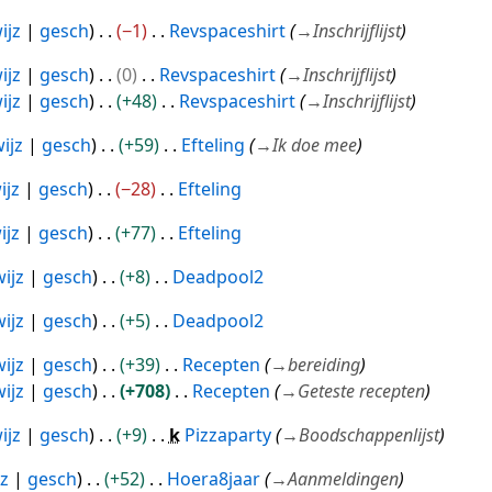
ijz
gesch
−1
Revspaceshirt
→
Inschrijflijst
ijz
gesch
0
Revspaceshirt
→
Inschrijflijst
ijz
gesch
+48
Revspaceshirt
→
Inschrijflijst
ijz
gesch
+59
Efteling
→
Ik doe mee
ijz
gesch
−28
Efteling
ijz
gesch
+77
Efteling
ijz
gesch
+8
Deadpool2
ijz
gesch
+5
Deadpool2
ijz
gesch
+39
Recepten
→
bereiding
ijz
gesch
+708
Recepten
→
Geteste recepten
ijz
gesch
+9
k
Pizzaparty
→
Boodschappenlijst
jz
gesch
+52
Hoera8jaar
→
Aanmeldingen