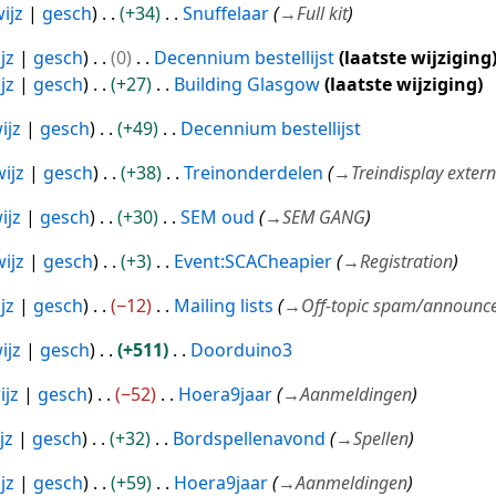
ijz
gesch
+34
Snuffelaar
→
Full kit
jz
gesch
0
Decennium bestellijst
laatste wijziging
jz
gesch
+27
Building Glasgow
laatste wijziging
ijz
gesch
+49
Decennium bestellijst
ijz
gesch
+38
Treinonderdelen
→
Treindisplay extern 
ijz
gesch
+30
SEM oud
→
SEM GANG
ijz
gesch
+3
Event:SCACheapier
→
Registration
jz
gesch
−12
Mailing lists
→
Off-topic spam/announce
ijz
gesch
+511
Doorduino3
ijz
gesch
−52
Hoera9jaar
→
Aanmeldingen
jz
gesch
+32
Bordspellenavond
→
Spellen
jz
gesch
+59
Hoera9jaar
→
Aanmeldingen