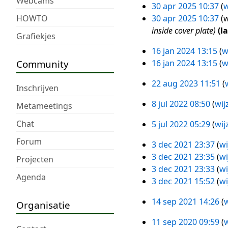
Webcams
30 apr 2025 10:37
w
30
HOWTO
30 apr 2025 10:37
w
apr
inside cover plate
l
Grafiekjes
2025
16 jan 2024 13:15
w
16
Community
16 jan 2024 13:15
w
jan
2024
22 aug 2023 11:51
22
Inschrijven
aug
8 jul 2022 08:50
wij
Metameetings
8
2023
jul
Chat
5 jul 2022 05:29
wij
5
2022
G
jul
Forum
3 dec 2021 23:37
wi
e
3
2022
G
3 dec 2021 23:35
wi
Projecten
e
dec
e
G
3 dec 2021 23:33
wi
n
2021
Agenda
e
e
3 dec 2021 15:52
wi
b
n
e
e
14 sep 2021 14:26
w
Organisatie
b
n
14
w
e
b
sep
e
11 sep 2020 09:59
w
11