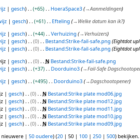
ijz
gesch
+65
HoeraSpace3
→
Aanmeldingen
ijz
gesch
+61
Efteling
→
Welke datum kan ik?
ijz
gesch
+44
Verhuizing
→
Verhuizers
ijz
gesch
0
Bestand:Strike-fail-safe.png
Eightdot up
ijz
gesch
0
Bestand:Strike-fail-safe.png
Eightdot up
ijz
gesch
0
N
Bestand:Strike-fail-safe.png
ijz
gesch
+37
Doorduino3
→
Fail-Safe Dagschootope
ijz
gesch
+495
Doorduino3
→
Dagschootopener
jz
gesch
0
N
Bestand:Strike plate mod06.jpg
jz
gesch
0
N
Bestand:Strike plate mod12.jpg
jz
gesch
0
N
Bestand:Strike plate mod11.jpg
jz
gesch
0
N
Bestand:Strike plate mod10.jpg
jz
gesch
0
N
Bestand:Strike plate mod09.jpg
 nieuwere
|
50 oudere
) (
20
|
50
|
100
|
250
|
500
) bekijken.