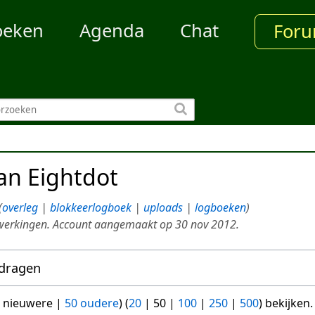
oeken
Agenda
Chat
For
van
Eightdot
overleg
blokkeerlogboek
uploads
logboeken
werkingen. Account aangemaakt op 30 nov 2012.
jdragen
 nieuwere
|
50 oudere
) (
20
|
50
|
100
|
250
|
500
) bekijken.