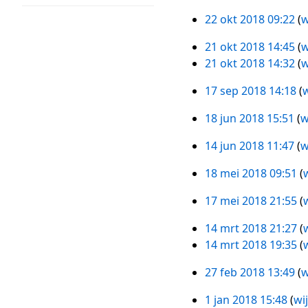
s
2018
g
n
m
a
e
nov
s
22 okt 2018 09:22
w
g
e
m
w
22
2018
a
n
e
e
okt
21 okt 2018 14:45
w
m
21
v
n
r
2018
21 okt 2018 14:32
w
e
okt
a
v
k
n
2018
t
a
i
17 sep 2018 14:18
w
17
v
t
t
n
sep
a
18 jun 2018 15:51
w
i
t
g
18
2018
t
G
n
i
s
jun
14 jun 2018 11:47
w
t
e
14
g
n
s
2018
G
i
e
jun
g
a
18 mei 2018 09:51
w
e
18
n
n
2018
m
G
e
mei
g
b
17 mei 2018 21:55
w
e
e
17
n
2018
e
G
n
e
mei
b
14 mrt 2018 21:27
w
w
e
14
v
n
2018
e
14 mrt 2018 19:35
w
e
e
mrt
a
b
w
r
n
2018
t
e
27 feb 2018 13:49
w
e
27
k
b
t
w
r
feb
i
e
1 jan 2018 15:48
wi
i
e
1