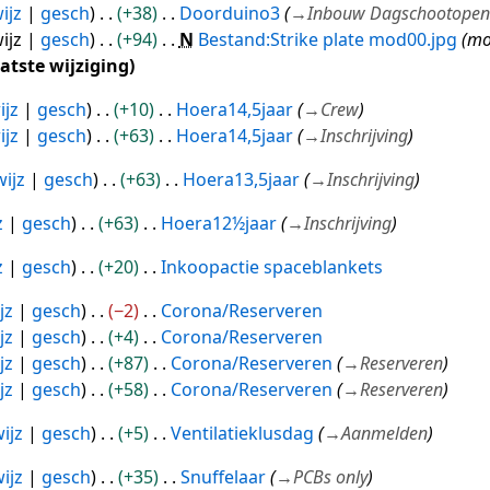
ijz
gesch
+38
Doorduino3
→
Inbouw Dagschootopen
ijz
gesch
+94
N
Bestand:Strike plate mod00.jpg
mod
aatste wijziging
ijz
gesch
+10
Hoera14,5jaar
→
Crew
ijz
gesch
+63
Hoera14,5jaar
→
Inschrijving
wijz
gesch
+63
Hoera13,5jaar
→
Inschrijving
z
gesch
+63
Hoera12½jaar
→
Inschrijving
z
gesch
+20
Inkoopactie spaceblankets
jz
gesch
−2
Corona/Reserveren
jz
gesch
+4
Corona/Reserveren
jz
gesch
+87
Corona/Reserveren
→
Reserveren
jz
gesch
+58
Corona/Reserveren
→
Reserveren
ijz
gesch
+5
Ventilatieklusdag
→
Aanmelden
ijz
gesch
+35
Snuffelaar
→
PCBs only