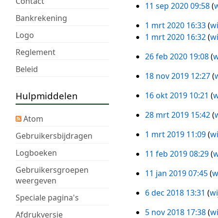
Contact
w
e
2021
r
11 sep 2020 09:58
w
sep
e
w
k
Bankrekening
2020
r
e
1 mrt 2020 16:33
wi
i
1
Logo
k
r
G
1 mrt 2020 16:32
wi
n
mrt
i
k
e
G
Reglement
g
2020
26 feb 2020 19:08
w
n
i
e
e
26
s
G
Beleid
g
n
n
e
feb
s
18 nov 2019 12:27
w
e
18
s
g
b
n
2020
a
e
nov
Hulpmiddelen
s
s
e
b
16 okt 2019 10:21
w
m
16
n
2019
a
s
w
e
e
okt
b
28 mrt 2019 15:42
w
m
a
e
w
28
Atom
n
2019
e
e
m
r
e
mrt
v
1 mrt 2019 11:09
wi
Gebruikersbijdragen
w
1
n
e
k
r
2019
a
e
mrt
Logboeken
v
n
i
k
11 feb 2019 08:29
w
t
11
r
2019
a
v
n
i
G
t
Gebruikersgroepen
feb
k
11 jan 2019 07:45
w
t
a
g
n
e
11
weergeven
i
2019
i
t
t
s
g
e
jan
n
6 dec 2018 13:31
wi
n
6
Speciale pagina's
i
t
s
s
n
2019
g
g
dec
n
i
a
s
b
5 nov 2018 17:38
wi
Afdrukversie
5