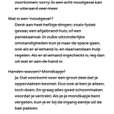
voorkomen; sorry. In een echt noodgeval kan
er uiteraard veel meer.
Wat is een 'noodgeval'?
Denk aan heel heftige dingen, zoals fysiek
gevaar, een afgebrand huis, of een
paniekaanval. In zulke uitzonderlijke
omstandigheden kun je naar de space gaan,
ook als er al iemand is, en daarvandaan hulp
regelen. Als er al iemand ingecheckt is, leg dan
uit wat er aan de hand is.
Handen wassen? Mondkapje?
Ja. Dat voorkomt voor een groot deel dat je
oppervlakten besmet. Dus ook al ben je alleen,
toch doen. En graag alles goed schoonmaken
voordat je vertrekt. Als je je mondkapje bent
vergeten, kun je er bij de ingang eentje uit de
bak pakken.