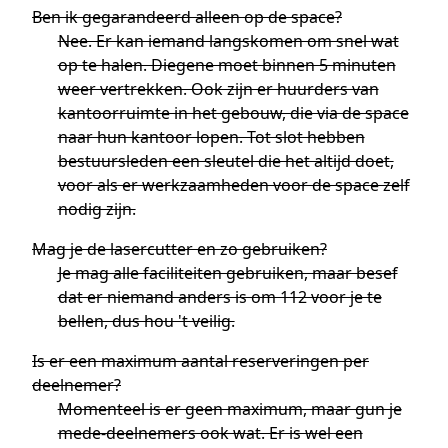
Ben ik gegarandeerd alleen op de space?
Nee. Er kan iemand langskomen om snel wat
op te halen. Diegene moet binnen 5 minuten
weer vertrekken. Ook zijn er huurders van
kantoorruimte in het gebouw, die via de space
naar hun kantoor lopen. Tot slot hebben
bestuursleden een sleutel die het altijd doet,
voor als er werkzaamheden voor de space zelf
nodig zijn.
Mag je de lasercutter en zo gebruiken?
Je mag alle faciliteiten gebruiken, maar besef
dat er niemand anders is om 112 voor je te
bellen, dus hou 't veilig.
Is er een maximum aantal reserveringen per
deelnemer?
Momenteel is er geen maximum, maar gun je
mede-deelnemers ook wat. Er is wel een