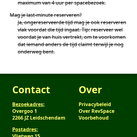
maximum van 4 uur per spacebezoek.
Mag je last-minute reserveren?
Ja, ongereserveerde tijd mag je ook reserveren
vlak voordat die tijd ingaat. Tip: reserveer wel
voordat je van huis vertrekt, om te voorkomen
dat iemand anders de tijd claimt terwijl je nog
onderweg bent.
Contact
Over
Bezoekadres:
Privacybeleid
Overgoo 1
Over RevSpace
2266 JZ Leidschendam
Voorbehoud
Postadres:
Vlietweg 15