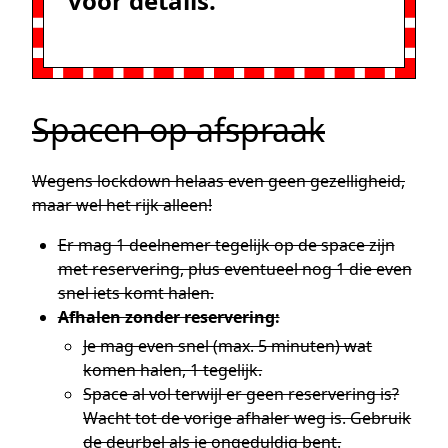
voor details.
Spacen op afspraak
Wegens lockdown helaas even geen gezelligheid,
maar wel het rijk alleen!
Er mag 1 deelnemer tegelijk op de space zijn
met reservering, plus eventueel nog 1 die even
snel iets komt halen.
Afhalen zonder reservering:
Je mag even snel (max. 5 minuten) wat
komen halen, 1 tegelijk.
Space al vol terwijl er geen reservering is?
Wacht tot de vorige afhaler weg is. Gebruik
de deurbel als je ongeduldig bent.