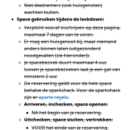
Niet-deelnemers (ook huisgenoten)
wachten buiten.
Space gebruiken tijdens de lockdown:
Verplicht vooraf inschrijven op deze pagina,
maximaal 7 dagen van te voren.
Er mag een huisgenoot bij, maar niemand
anders binnen laten (uitgezonderd
noodgevallen (zie hieronder)).
Je spacebezoek duurt maximaal 4 uur,
tussen je spacebezoeken laat je een gat van
minstens 2 uur.
De reservering geldt voor de hele space
behalve de sparkshack. Voor de sparkshack
zijn er
aparte regels
.
Arriveren, inchecken, space openen:
NA het begin van je reservering.
Uitchecken, space sluiten, vertrekken:
VOOR het einde van je reservering.