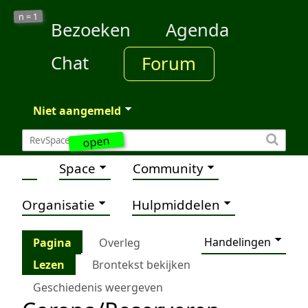
1
n =
Bezoeken
Agenda
Chat
Forum
Niet aangemeld
open
Space
Community
Organisatie
Hulpmiddelen
Handelingen
Pagina
Overleg
Lezen
Brontekst bekijken
Geschiedenis weergeven