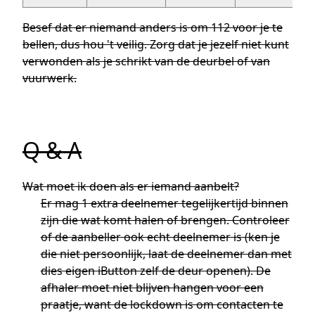
Besef dat er niemand anders is om 112 voor je te
bellen, dus hou 't veilig. Zorg dat je jezelf niet kunt
verwonden als je schrikt van de deurbel of van
vuurwerk.
Q & A
Wat moet ik doen als er iemand aanbelt?
Er mag 1 extra deelnemer tegelijkertijd binnen
zijn die wat komt halen of brengen. Controleer
of de aanbeller ook echt deelnemer is (ken je
die niet persoonlijk, laat de deelnemer dan met
dies eigen iButton zelf de deur openen). De
afhaler moet niet blijven hangen voor een
praatje, want de lockdown is om contacten te