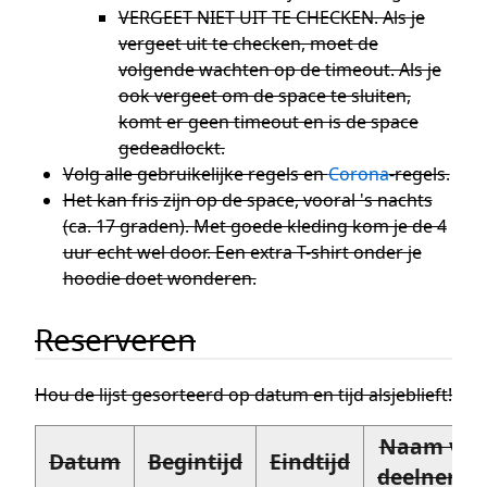
VERGEET NIET UIT TE CHECKEN. Als je
vergeet uit te checken, moet de
volgende wachten op de timeout. Als je
ook vergeet om de space te sluiten,
komt er geen timeout en is de space
gedeadlockt.
Volg alle gebruikelijke regels en
Corona
-regels.
Het kan fris zijn op de space, vooral 's nachts
(ca. 17 graden). Met goede kleding kom je de 4
uur echt wel door. Een extra T-shirt onder je
hoodie doet wonderen.
Reserveren
Hou de lijst gesorteerd op datum en tijd alsjeblieft!
Naam va
Datum
Begintijd
Eindtijd
deelneme