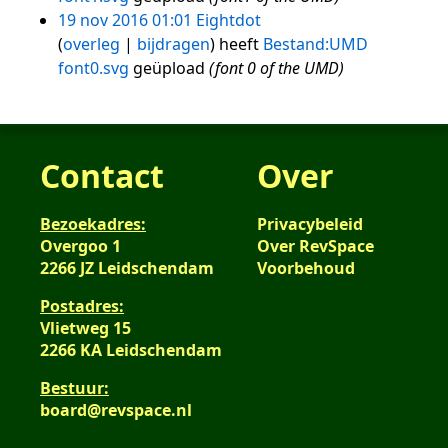
19 nov 2016 01:01
Eightdot
overleg
bijdragen
heeft
Bestand:UMD
font0.svg
geüpload
(font 0 of the UMD)
Contact
Over
Bezoekadres:
Privacybeleid
Overgoo 1
Over RevSpace
2266 JZ Leidschendam
Voorbehoud
Postadres:
Vlietweg 15
2266 KA Leidschendam
Bestuur:
board@revspace.nl