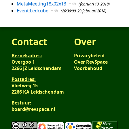
MetaMeeting18x02x13
+
(februari 13, 2018)
Event:Ledcube
+
(20:30:00, 23 februari 2018)
Contact
Over
Bezoekadres:
Privacybeleid
Overgoo 1
Over RevSpace
2266 JZ Leidschendam
Voorbehoud
Postadres:
Vlietweg 15
2266 KA Leidschendam
Bestuur:
board@revspace.nl