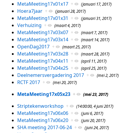
MetaMeeting17x01x17
+
(januari 17, 2017)
Hoera7jaar
+
(januari 28, 2017)
MetaMeeting17x01x31
+
(januari 31, 2017)
Verhuizing
+
(maart 4, 2017)
MetaMeeting17x03x07
+
(maart 7, 2017)
MetaMeeting17x03x14
+
(maart 14, 2017)
OpenDag2017
+
(maart 25, 2017)
MetaMeeting17x03x28
+
(maart 28, 2017)
MetaMeeting17x04x11
+
(april 11, 2017)
MetaMeeting17x04x25
+
(april 25, 2017)
Deelnemersvergadering 2017
+
(mei 2, 2017)
RCTF 2017
+
(mei 20, 2017)
MetaMeeting17x05x23
+
(mei 23, 2017)
Striptekenworkshop
+
(14:00:00, 4 juni 2017)
MetaMeeting17x06x06
+
(juni 6, 2017)
MetaMeeting17x06x20
+
(juni 20, 2017)
SHA meeting 2017-06-24
+
(juni 24, 2017)