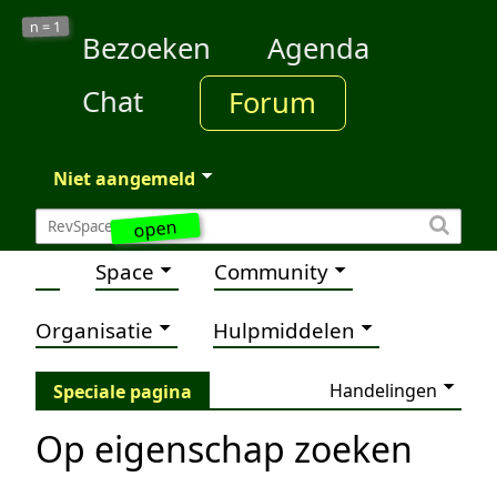
1
n =
Bezoeken
Agenda
Chat
Forum
Niet aangemeld
open
Space
Community
Organisatie
Hulpmiddelen
Handelingen
Speciale pagina
Op eigenschap zoeken