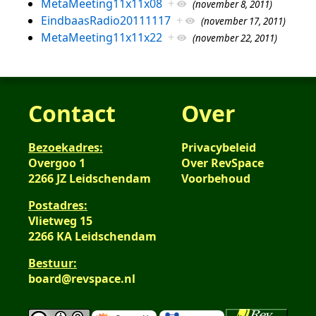
MetaMeeting11x11x08
+
(november 8, 2011)
EindbaasRadio20111117
+
(november 17, 2011)
MetaMeeting11x11x22
+
(november 22, 2011)
Contact
Over
Bezoekadres:
Privacybeleid
Overgoo 1
Over RevSpace
2266 JZ Leidschendam
Voorbehoud
Postadres:
Vlietweg 15
2266 KA Leidschendam
Bestuur:
board@revspace.nl