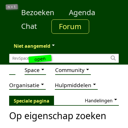
1
n =
Bezoeken
Agenda
Chat
Forum
Niet aangemeld
open
Space
Community
Organisatie
Hulpmiddelen
Handelingen
Speciale pagina
Op eigenschap zoeken