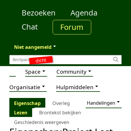
Bezoeken
Agenda
Chat
Forum
Niet aangemeld
dicht
Space
Community
Organisatie
Hulpmiddelen
Handelingen
Eigenschap
Overleg
Lezen
Brontekst bekijken
Geschiedenis weergeven