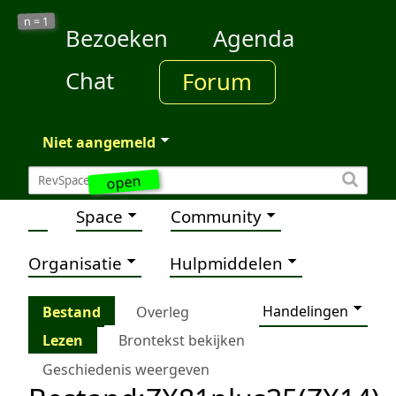
1
n =
Bezoeken
Agenda
Chat
Forum
Niet aangemeld
open
Space
Community
Organisatie
Hulpmiddelen
Handelingen
Bestand
Overleg
Lezen
Brontekst bekijken
Geschiedenis weergeven