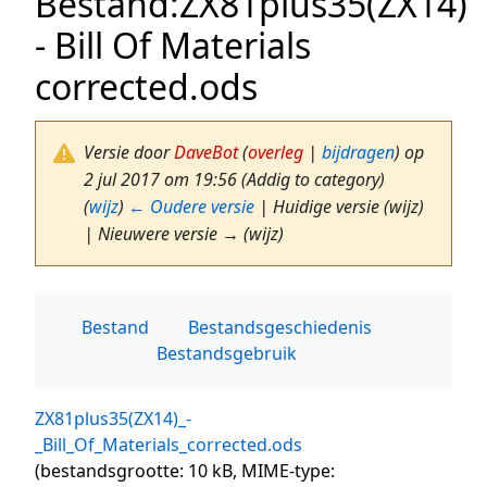
Bestand
:
ZX81plus35(ZX14)
- Bill Of Materials
corrected.ods
Versie door
DaveBot
(
overleg
|
bijdragen
)
op
2 jul 2017 om 19:56
(Addig to category)
(
wijz
)
← Oudere versie
| Huidige versie (wijz)
| Nieuwere versie → (wijz)
Bestand
Bestandsgeschiedenis
Bestandsgebruik
ZX81plus35(ZX14)_-
_Bill_Of_Materials_corrected.ods
(bestandsgrootte: 10 kB, MIME-type: