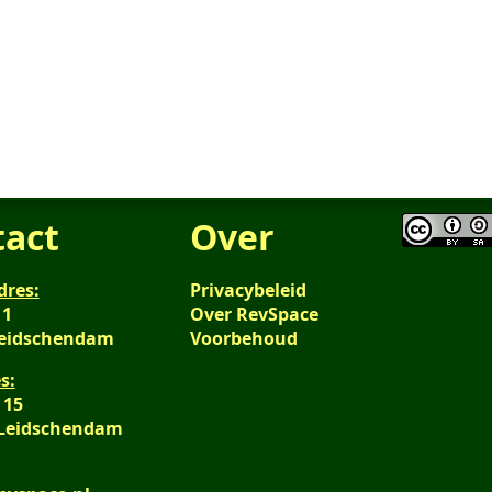
tact
Over
dres:
Privacybeleid
 1
Over RevSpace
Leidschendam
Voorbehoud
s:
 15
 Leidschendam