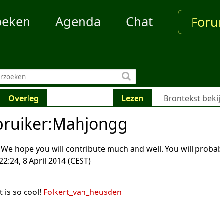
oeken
Agenda
Chat
For
Overleg
Lezen
Brontekst beki
bruiker
:
Mahjongg
We hope you will contribute much and well. You will proba
 22:24, 8 April 2014 (CEST)
 is so cool!
Folkert_van_heusden