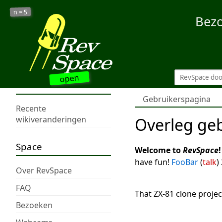
5
n =
Bez
open
Gebruikerspagina
Recente
Overleg ge
wikiveranderingen
Space
Welcome to
RevSpace
!
have fun!
FooBar
(
talk
)
Over RevSpace
FAQ
That ZX-81 clone project
Bezoeken