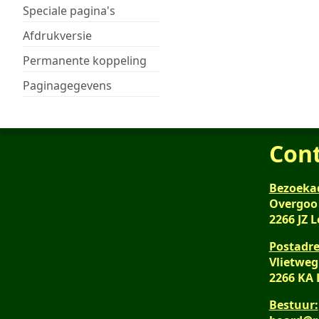
Speciale pagina's
Afdrukversie
Permanente koppeling
Paginagegevens
Con
Bezoeka
Overgoo
2266 JZ 
Postadre
Vlietweg
2266 KA
Bestuur: