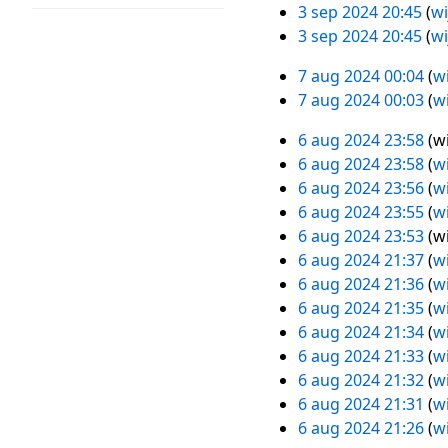
s
n
e
e
G
3 sep 2024 20:45
wi
t
v
a
g
w
e
e
3 sep 2024 20:45
wi
i
a
m
s
e
n
e
G
n
t
7 aug 2024 00:04
wi
e
s
r
b
n
e
7
g
t
7 aug 2024 00:03
wi
n
a
k
e
b
e
aug
i
v
m
i
w
e
n
2024
n
6 aug 2024 23:58
wi
6
a
e
n
e
w
b
g
G
6 aug 2024 23:58
wi
aug
t
n
g
r
e
e
e
6 aug 2024 23:56
wi
2024
t
v
s
k
r
w
e
6 aug 2024 23:55
wi
i
a
s
i
k
e
n
G
6 aug 2024 23:53
wi
n
t
a
n
i
r
b
e
G
6 aug 2024 21:37
wi
g
t
m
g
n
k
e
e
e
6 aug 2024 21:36
wi
i
e
s
g
i
w
n
e
6 aug 2024 21:35
wi
n
n
s
s
n
e
b
n
6 aug 2024 21:34
wi
g
v
a
s
g
r
e
b
G
6 aug 2024 21:33
wi
a
m
a
s
k
w
e
e
6 aug 2024 21:32
wi
t
e
m
s
i
e
w
e
6 aug 2024 21:31
wi
t
n
e
a
n
r
e
n
G
6 aug 2024 21:26
wi
i
v
n
m