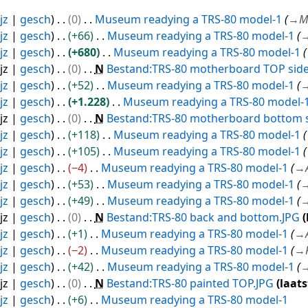
jz
gesch
0
Museum readying a TRS-80 model-1
→
M
jz
gesch
+66
Museum readying a TRS-80 model-1
jz
gesch
+680
Museum readying a TRS-80 model-1
jz
gesch
0
N
Bestand:TRS-80 motherboard TOP side
jz
gesch
+52
Museum readying a TRS-80 model-1
jz
gesch
+1.228
Museum readying a TRS-80 model-
jz
gesch
0
N
Bestand:TRS-80 motherboard bottom s
jz
gesch
+118
Museum readying a TRS-80 model-1
jz
gesch
+105
Museum readying a TRS-80 model-1
jz
gesch
−4
Museum readying a TRS-80 model-1
→
jz
gesch
+53
Museum readying a TRS-80 model-1
jz
gesch
+49
Museum readying a TRS-80 model-1
jz
gesch
0
N
Bestand:TRS-80 back and bottom.JPG
jz
gesch
+1
Museum readying a TRS-80 model-1
→
jz
gesch
−2
Museum readying a TRS-80 model-1
→
jz
gesch
+42
Museum readying a TRS-80 model-1
jz
gesch
0
N
Bestand:TRS-80 painted TOP.JPG
laats
jz
gesch
+6
Museum readying a TRS-80 model-1