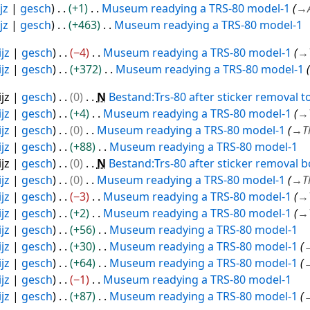
jz
gesch
+1
Museum readying a TRS-80 model-1
→
jz
gesch
+463
Museum readying a TRS-80 model-1
jz
gesch
−4
Museum readying a TRS-80 model-1
→
jz
gesch
+372
Museum readying a TRS-80 model-1
jz
gesch
0
N
Bestand:Trs-80 after sticker removal t
jz
gesch
+4
Museum readying a TRS-80 model-1
→
jz
gesch
0
Museum readying a TRS-80 model-1
→
T
jz
gesch
+88
Museum readying a TRS-80 model-1
jz
gesch
0
N
Bestand:Trs-80 after sticker removal 
jz
gesch
0
Museum readying a TRS-80 model-1
→
T
jz
gesch
−3
Museum readying a TRS-80 model-1
→
jz
gesch
+2
Museum readying a TRS-80 model-1
→
jz
gesch
+56
Museum readying a TRS-80 model-1
jz
gesch
+30
Museum readying a TRS-80 model-1
jz
gesch
+64
Museum readying a TRS-80 model-1
jz
gesch
−1
Museum readying a TRS-80 model-1
jz
gesch
+87
Museum readying a TRS-80 model-1