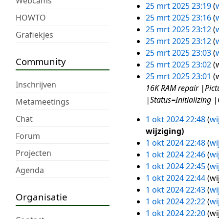
Webcams
25 mrt 2025 23:19
w
25
G
HOWTO
25 mrt 2025 23:16
w
mrt
e
G
25 mrt 2025 23:12
w
Grafiekjes
2025
e
e
G
25 mrt 2025 23:12
w
n
e
e
G
25 mrt 2025 23:03
w
Community
b
n
e
e
G
25 mrt 2025 23:02
w
e
b
n
e
e
G
25 mrt 2025 23:01
w
Inschrijven
w
e
b
n
e
e
16K RAM repair |Pictu
e
w
e
b
n
e
|Status=Initializing
Metameetings
r
e
w
e
b
n
Chat
1 okt 2024 22:48
wi
k
r
e
w
e
b
1
wijziging
i
k
r
e
w
e
okt
Forum
1 okt 2024 22:48
wi
n
i
k
r
e
w
2024
Projecten
1 okt 2024 22:46
wi
g
n
i
k
r
e
1 okt 2024 22:45
wi
s
g
n
i
k
r
Agenda
1 okt 2024 22:44
wi
s
s
g
n
i
k
G
1 okt 2024 22:43
wi
a
s
s
g
n
i
Organisatie
e
1 okt 2024 22:22
wi
m
a
s
s
g
n
e
1 okt 2024 22:20
wi
e
m
a
s
s
g