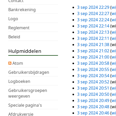
Contact
n
G
n
e
m
a
s
s
3 sep 2024 22:29
wi
b
e
3
Bankrekening
v
n
e
m
a
s
3 sep 2024 22:27
wi
e
e
sep
a
v
n
e
m
a
Logo
3 sep 2024 22:24
wi
w
n
2024
t
a
v
n
e
m
3 sep 2024 22:14
wi
Reglement
e
b
t
t
a
v
n
e
G
3 sep 2024 22:13
wi
r
e
i
t
t
a
v
n
Beleid
e
3 sep 2024 22:11
wi
k
w
n
i
t
t
a
v
e
3 sep 2024 21:38
wi
i
e
g
n
i
t
t
a
Hulpmiddelen
n
G
3 sep 2024 21:02
wi
n
r
g
n
i
t
t
b
e
3 sep 2024 21:00
wi
g
k
g
n
i
t
e
e
Atom
3 sep 2024 20:58
wi
s
i
g
n
i
w
n
3 sep 2024 20:55
wi
s
n
Gebruikersbijdragen
g
n
e
b
3 sep 2024 20:54
wi
a
g
g
Logboeken
r
e
3 sep 2024 20:52
wi
m
s
k
w
G
3 sep 2024 20:51
wi
e
s
Gebruikersgroepen
i
e
e
3 sep 2024 20:50
wi
weergeven
n
a
n
r
e
3 sep 2024 20:49
wi
v
m
Speciale pagina's
g
k
n
3 sep 2024 20:48
wi
a
e
s
i
b
G
3 sep 2024 20:46
wi
Afdrukversie
t
n