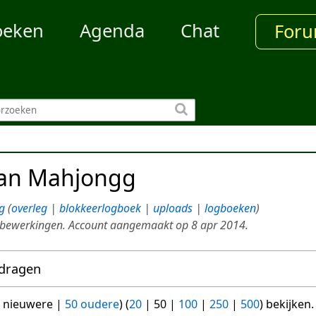
oeken
Agenda
Chat
For
van
Mahjongg
g
overleg
blokkeerlogboek
uploads
logboeken
 bewerkingen. Account aangemaakt op 8 apr 2014.
jdragen
 nieuwere
|
50 oudere
) (
20
|
50
|
100
|
250
|
500
) bekijken.