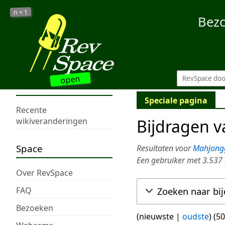
1
n =
Bez
open
Speciale pagina
Recente
Bijdragen 
wikiveranderingen
Space
Resultaten voor
Mahjong
Een gebruiker met 3.537
Over RevSpace
FAQ
Zoeken naar bi
Bezoeken
(
nieuwste
|
oudste
) (
50