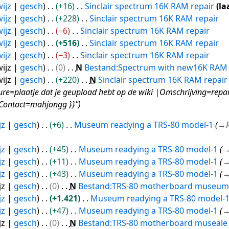
ijz
gesch
+16
Sinclair spectrum 16K RAM repair
la
ijz
gesch
+228
Sinclair spectrum 16K RAM repair
ijz
gesch
−6
Sinclair spectrum 16K RAM repair
ijz
gesch
+516
Sinclair spectrum 16K RAM repair
ijz
gesch
−3
Sinclair spectrum 16K RAM repair
ijz
gesch
0
N
Bestand:Spectrum with new16K RAM 
ijz
gesch
+220
N
Sinclair spectrum 16K RAM repair
re=plaatje dat je geupload hebt op de wiki |Omschrijving=repair
 |Contact=mahjongg }}"
jz
gesch
+6
Museum readying a TRS-80 model-1
→
jz
gesch
+45
Museum readying a TRS-80 model-1
jz
gesch
+11
Museum readying a TRS-80 model-1
jz
gesch
+43
Museum readying a TRS-80 model-1
jz
gesch
0
N
Bestand:TRS-80 motherboard museum q
jz
gesch
+1.421
Museum readying a TRS-80 model-
jz
gesch
+47
Museum readying a TRS-80 model-1
jz
gesch
0
N
Bestand:TRS-80 motherboard museale q